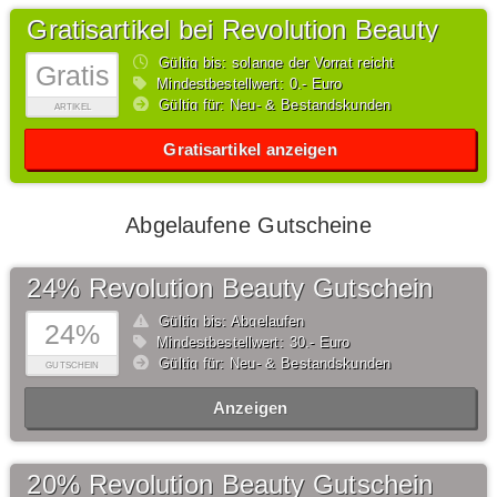
Gratisartikel bei Revolution Beauty
Gültig bis: solange der Vorrat reicht
Gratis
Mindestbestellwert: 0,- Euro
Gültig für: Neu- & Bestandskunden
ARTIKEL
Gratisartikel anzeigen
Abgelaufene Gutscheine
24% Revolution Beauty Gutschein
Gültig bis: Abgelaufen
24%
Mindestbestellwert: 30,- Euro
Gültig für: Neu- & Bestandskunden
GUTSCHEIN
Anzeigen
20% Revolution Beauty Gutschein