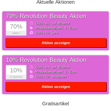
Aktuelle Aktionen
70% Revolution Beauty Aktion
Gültig bis: auf Widerruf
70%
Mindestbestellwert: 0,- Euro
Gültig für: Sale
RABATT
Aktion anzeigen
10% Revolution Beauty Aktion
Gültig bis: auf Widerruf
10%
Mindestbestellwert: 0,- Euro
Gültig für: Studenten
STUDENTEN
Aktion anzeigen
Gratisartikel