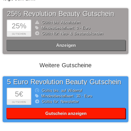
25% Revolution Beauty Gutschein
Gültig bis: Abgelaufen
25%
Mindestbestellwert: 0,- Euro
Gültig für: Neu- & Bestandskunden
GUTSCHEIN
Anzeigen
Weitere Gutscheine
5 Euro Revolution Beauty Gutschein
Gültig bis: auf Widerruf
5€
Mindestbestellwert: 30,- Euro
Gültig für: Newsletter
GUTSCHEIN
Gutschein anzeigen