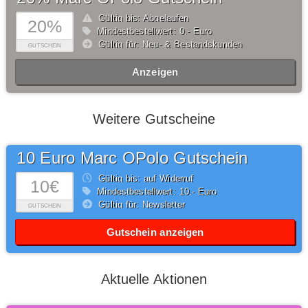
Gültig bis: Abgelaufen
20%
Mindestbestellwert: 0,- Euro
Gültig für: Neu- & Bestandskunden
GUTSCHEIN
Anzeigen
Weitere Gutscheine
10 Euro Marc OPolo Gutschein
Gültig bis: auf Widerruf
10€
Mindestbestellwert: 10,- Euro
Gültig für: Newsletter
GUTSCHEIN
Gutschein anzeigen
Aktuelle Aktionen