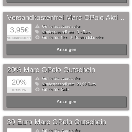
Versandkostenfrei Marc OPolo Aktion
Gültig bis: Abgelaufen
3,95€
Mindestbestellwert: 0,- Euro
Gültig für: Neu- & Bestandskunden
VERSANDKOSTENFREI
Anzeigen
20% Marc OPolo Gutschein
Gültig bis: Abgelaufen
20%
Mindestbestellwert: 29,90 Euro
Gültig für: Sale
GUTSCHEIN
Anzeigen
30 Euro Marc OPolo Gutschein
Gültig bis: Abgelaufen