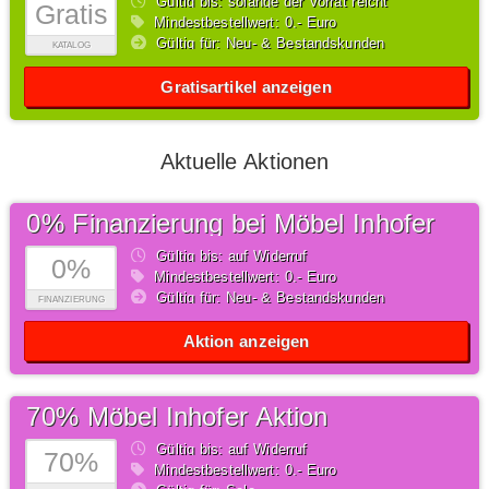
Gültig bis: solange der Vorrat reicht
Gratis
Mindestbestellwert: 0,- Euro
Gültig für: Neu- & Bestandskunden
KATALOG
Gratisartikel anzeigen
Aktuelle Aktionen
0% Finanzierung bei Möbel Inhofer
Gültig bis: auf Widerruf
0%
Mindestbestellwert: 0,- Euro
Gültig für: Neu- & Bestandskunden
FINANZIERUNG
Aktion anzeigen
70% Möbel Inhofer Aktion
Gültig bis: auf Widerruf
70%
Mindestbestellwert: 0,- Euro