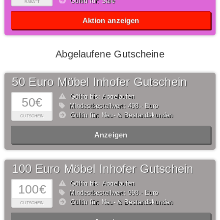
Gültig für: Sale
RABATT
Aktion anzeigen
Abgelaufene Gutscheine
50 Euro Möbel Inhofer Gutschein
Gültig bis: Abgelaufen
50€
Mindestbestellwert: 498,- Euro
Gültig für: Neu- & Bestandskunden
GUTSCHEIN
Anzeigen
100 Euro Möbel Inhofer Gutschein
Gültig bis: Abgelaufen
100€
Mindestbestellwert: 998,- Euro
Gültig für: Neu- & Bestandskunden
GUTSCHEIN