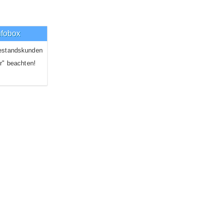
nfobox
estandskunden
r" beachten!