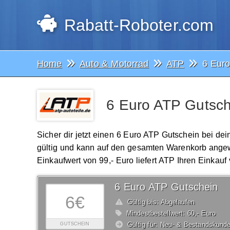
Rabatt-Roboter.com
Home
Auto & Motorrad
ATP
6 Eur
6 Euro ATP Gutsch
Sicher dir jetzt einen 6 Euro ATP Gutschein bei de
gültig und kann auf den gesamten Warenkorb ange
Einkaufwert von 99,- Euro liefert ATP Ihren Einkauf
6 Euro ATP Gutschein
6€
Gültig bis: Abgelaufen
Mindestbestellwert: 60,- Euro
Gültig für: Neu- & Bestandskund
GUTSCHEIN