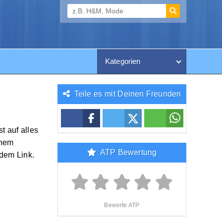
Kategorien
Teile es mit Deinen Freunden
t auf alles
inem
ATP Bewertung
 dem Link.
Bewerte ATP