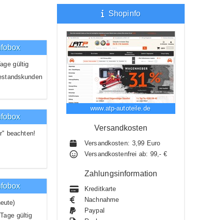
Shopinfo
nfobox
age gültig
estandskunden
www.atp-autoteile.de
nfobox
Versandkosten
r" beachten!
Versandkosten: 3,99 Euro
Versandkostenfrei ab: 99,- €
Zahlungsinformation
nfobox
Kreditkarte
Nachnahme
eute)
Paypal
Tage gültig