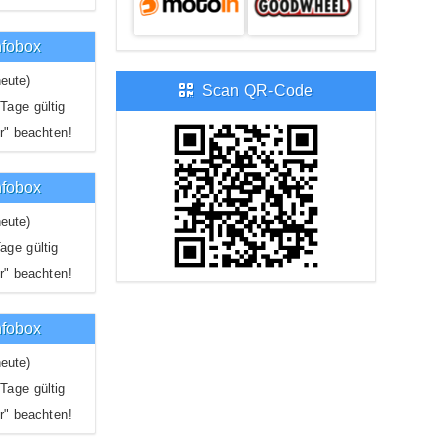
nfobox
eute)
Scan QR-Code
Tage gültig
r" beachten!
nfobox
eute)
age gültig
r" beachten!
nfobox
eute)
Tage gültig
r" beachten!