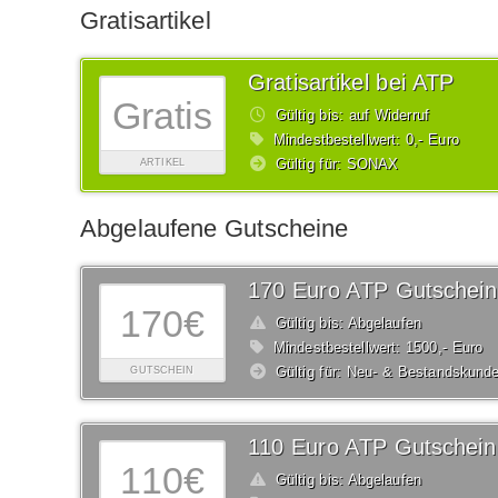
Gratisartikel
Gratisartikel bei ATP
Gratis
Gültig bis: auf Widerruf
Mindestbestellwert: 0,- Euro
Gültig für: SONAX
ARTIKEL
Abgelaufene Gutscheine
170 Euro ATP Gutschein
170€
Gültig bis: Abgelaufen
Mindestbestellwert: 1500,- Euro
Gültig für: Neu- & Bestandskund
GUTSCHEIN
110 Euro ATP Gutschein
110€
Gültig bis: Abgelaufen