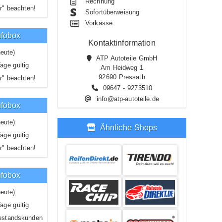
Rechnung
r" beachten!
Sofortüberweisung
Vorkasse
nfobox
Kontaktinformation
eute)
ATP Autoteile GmbH
age gültig
Am Heidweg 1
92690 Pressath
r" beachten!
09647 - 9273510
info@atp-autoteile.de
nfobox
eute)
Ähnliche Shops
age gültig
r" beachten!
nfobox
eute)
age gültig
estandskunden