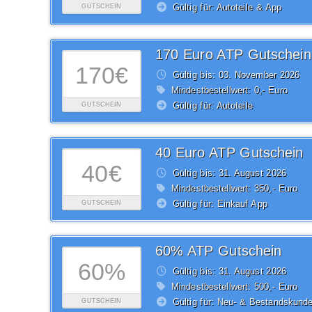
Gültig für: Autoteile & App
GUTSCHEIN
170 Euro ATP Gutschein
170€
Gültig bis: 03.
November
2026
Mindestbestellwert: 0,- Euro
Gültig für: Autoteile
GUTSCHEIN
40 Euro ATP Gutschein
40€
Gültig bis: 31.
August
2026
Mindestbestellwert: 350,- Euro
Gültig für: Einkauf App
GUTSCHEIN
60% ATP Gutschein
60%
Gültig bis: 31.
August
2026
Mindestbestellwert: 500,- Euro
Gültig für: Neu- & Bestandskund
GUTSCHEIN