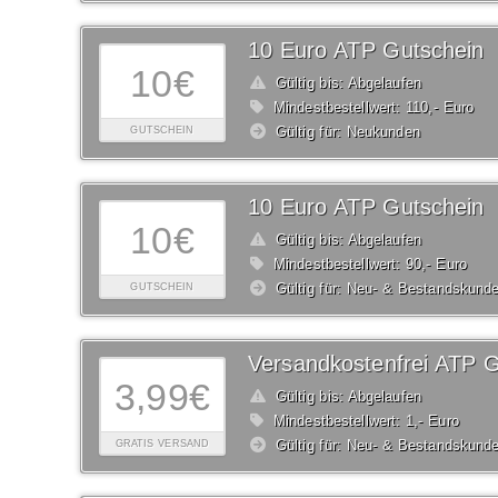
10 Euro ATP Gutschein
10€
Gültig bis: Abgelaufen
Mindestbestellwert: 110,- Euro
Gültig für: Neukunden
GUTSCHEIN
10 Euro ATP Gutschein
10€
Gültig bis: Abgelaufen
Mindestbestellwert: 90,- Euro
Gültig für: Neu- & Bestandskund
GUTSCHEIN
Versandkostenfrei ATP G
3,99€
Gültig bis: Abgelaufen
Mindestbestellwert: 1,- Euro
Gültig für: Neu- & Bestandskund
GRATIS VERSAND