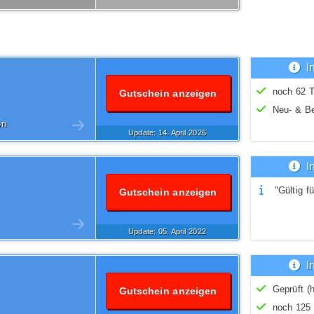
I
noch 62 T
Gutschein anzeigen
Neu- & B
en
Update: 14.
April
2026
I
"Gültig fü
Gutschein anzeigen
Update: 05.
April
2022
I
Geprüft (h
Gutschein anzeigen
noch 125 