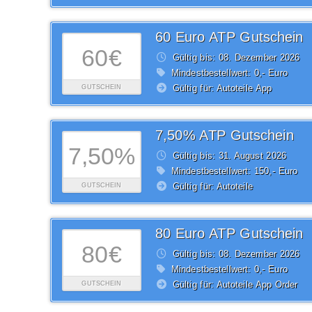
60 Euro ATP Gutschein
60€
Gültig bis: 08.
Dezember
2026
Mindestbestellwert: 0,- Euro
Gültig für: Autoteile App
GUTSCHEIN
7,50% ATP Gutschein
7,50%
Gültig bis: 31.
August
2026
Mindestbestellwert: 150,- Euro
Gültig für: Autoteile
GUTSCHEIN
80 Euro ATP Gutschein
80€
Gültig bis: 08.
Dezember
2026
Mindestbestellwert: 0,- Euro
Gültig für: Autoteile App Order
GUTSCHEIN