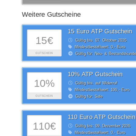
Weitere Gutscheine
15 Euro ATP Gutschein
15€
Gültig bis: 07.
Oktober
2026
Mindestbestellwert: 0,- Euro
Gültig für: Neu- & Bestandskund
GUTSCHEIN
10% ATP Gutschein
10%
Gültig bis: auf Widerruf
Mindestbestellwert: 100,- Euro
Gültig für: Sale
GUTSCHEIN
110 Euro ATP Gutschein
110€
Gültig bis: 09.
Dezember
2026
Mindestbestellwert: 0,- Euro