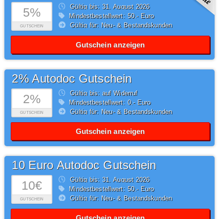
Gültig bis: 31.
August
2026
5%
Mindestbestellwert: 50,- Euro
Gültig für: Neu- & Bestandskunden
GUTSCHEIN
Gutschein anzeigen
2% Autodoc Gutschein
Gültig bis: auf Widerruf
2%
Mindestbestellwert: 0,- Euro
Gültig für: Neu- & Bestandskunden
GUTSCHEIN
Gutschein anzeigen
10 Euro Autodoc Gutschein
Gültig bis: 31.
August
2026
10€
Mindestbestellwert: 50,- Euro
Gültig für: Neu- & Bestandskunden
GUTSCHEIN
Gutschein anzeigen