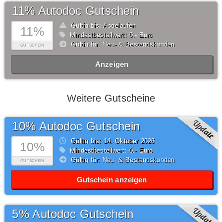
11% Autodoc Gutschein
Gültig bis: Abgelaufen
11%
Mindestbestellwert: 0,- Euro
Gültig für: Neu- & Bestandskunden
GUTSCHEIN
Anzeigen
Weitere Gutscheine
10% Autodoc Gutschein
Gültig bis: 14.
Oktober
2026
10%
Mindestbestellwert: 0,- Euro
Gültig für: Neu- & Bestandskunden
GUTSCHEIN
Gutschein anzeigen
5% Autodoc Gutschein