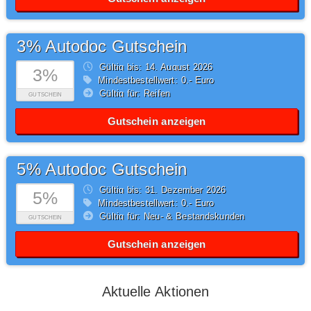
3% Autodoc Gutschein
Gültig bis: 14.
August
2026
3%
Mindestbestellwert: 0,- Euro
Gültig für: Reifen
GUTSCHEIN
Gutschein anzeigen
5% Autodoc Gutschein
Gültig bis: 31.
Dezember
2026
5%
Mindestbestellwert: 0,- Euro
Gültig für: Neu- & Bestandskunden
GUTSCHEIN
Gutschein anzeigen
Aktuelle Aktionen