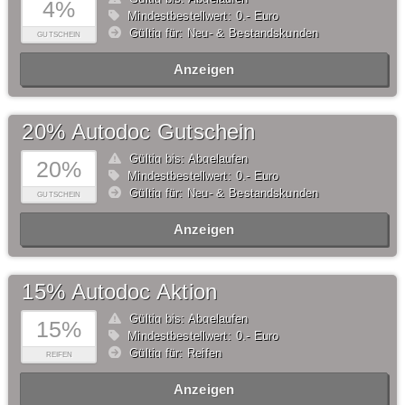
4%
Mindestbestellwert: 0,- Euro
Gültig für: Neu- & Bestandskunden
GUTSCHEIN
Anzeigen
20% Autodoc Gutschein
Gültig bis: Abgelaufen
20%
Mindestbestellwert: 0,- Euro
Gültig für: Neu- & Bestandskunden
GUTSCHEIN
Anzeigen
15% Autodoc Aktion
Gültig bis: Abgelaufen
15%
Mindestbestellwert: 0,- Euro
Gültig für: Reifen
REIFEN
Anzeigen