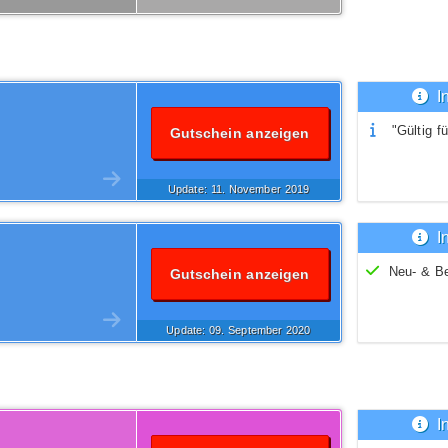
I
"Gültig fü
Gutschein anzeigen
Update: 11.
November
2019
I
Neu- & B
Gutschein anzeigen
Update: 09.
September
2020
I