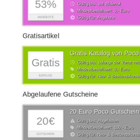
53%
Gültig bis: auf Widerruf
Mindestbestellwert: 0,- Euro
Gültig für: Angebote
ANGEBOTE
Gratisartikel
Gratis Katalog von Poco
Gratis
Gültig bis: solange der Vorrat rei
Mindestbestellwert: 0,- Euro
Gültig für: Neu- & Bestandskund
KATALOG
Abgelaufene Gutscheine
20 Euro Poco Gutschein
20€
Gültig bis: Abgelaufen
Mindestbestellwert: 100,- Euro
Gültig für: Neu- & Bestandskund
GUTSCHEIN