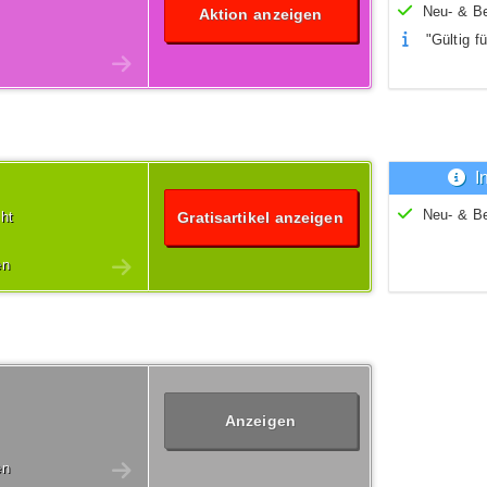
Neu- & B
Aktion anzeigen
"Gültig fü
I
Neu- & B
cht
Gratisartikel anzeigen
en
Anzeigen
en