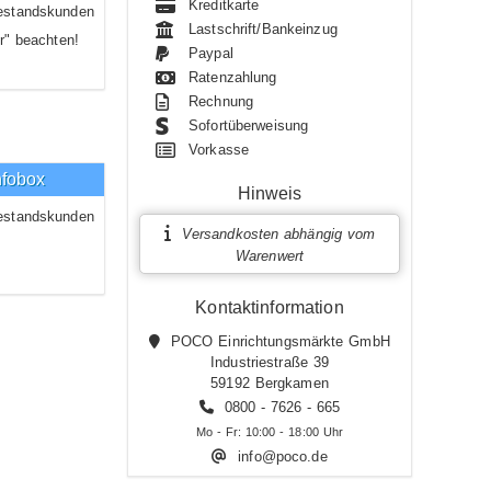
Kreditkarte
estandskunden
Lastschrift/Bankeinzug
r" beachten!
Paypal
Ratenzahlung
Rechnung
Sofortüberweisung
Vorkasse
nfobox
Hinweis
estandskunden
Versandkosten abhängig vom
Warenwert
Kontaktinformation
POCO Einrichtungsmärkte GmbH
Industriestraße 39
59192 Bergkamen
0800 - 7626 - 665
Mo - Fr: 10:00 - 18:00 Uhr
info@poco.de