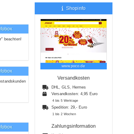
Shopinfo
nfobox
r" beachten!
www.poco.de
nfobox
Versandkosten
estandskunden
DHL, GLS, Hermes
Versandkosten: 4,95 Euro
4 bis 5 Werktage
Spedition: 29,- Euro
1 bis 2 Wochen
Zahlungsinformation
nfobox