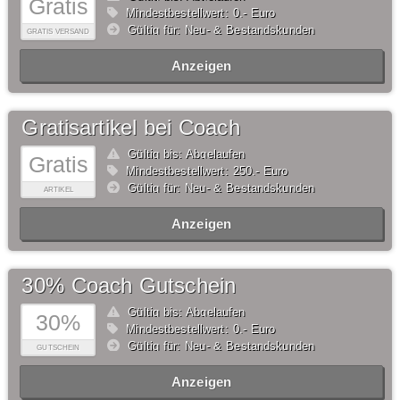
Gratis
Mindestbestellwert: 0,- Euro
Gültig für: Neu- & Bestandskunden
GRATIS VERSAND
Anzeigen
Gratisartikel bei Coach
Gültig bis: Abgelaufen
Gratis
Mindestbestellwert: 250,- Euro
Gültig für: Neu- & Bestandskunden
ARTIKEL
Anzeigen
30% Coach Gutschein
Gültig bis: Abgelaufen
30%
Mindestbestellwert: 0,- Euro
Gültig für: Neu- & Bestandskunden
GUTSCHEIN
Anzeigen