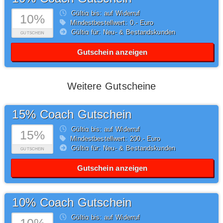
Gültig bis: auf Widerruf
10%
Mindestbestellwert: 0,- Euro
Gültig für: Neu- & Bestandskunden
GUTSCHEIN
Gutschein anzeigen
Weitere Gutscheine
15% Coach Gutschein
Gültig bis: auf Widerruf
15%
Mindestbestellwert: 200,- Euro
Gültig für: Neu- & Bestandskunden
GUTSCHEIN
Gutschein anzeigen
10% Coach Gutschein
Gültig bis: auf Widerruf