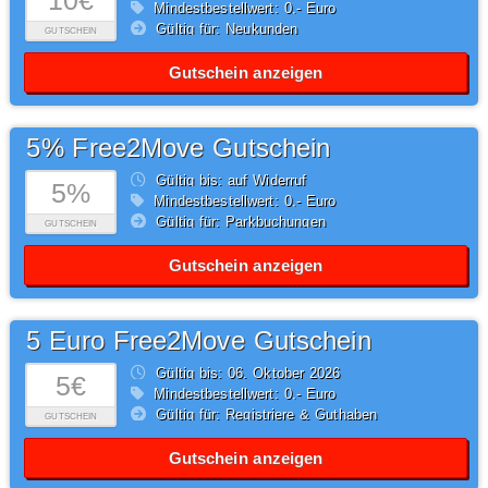
10€
Mindestbestellwert: 0,- Euro
Gültig für: Neukunden
GUTSCHEIN
Gutschein anzeigen
5% Free2Move Gutschein
Gültig bis: auf Widerruf
5%
Mindestbestellwert: 0,- Euro
Gültig für: Parkbuchungen
GUTSCHEIN
Gutschein anzeigen
5 Euro Free2Move Gutschein
Gültig bis: 06.
Oktober
2026
5€
Mindestbestellwert: 0,- Euro
Gültig für: Registriere & Guthaben
GUTSCHEIN
Gutschein anzeigen