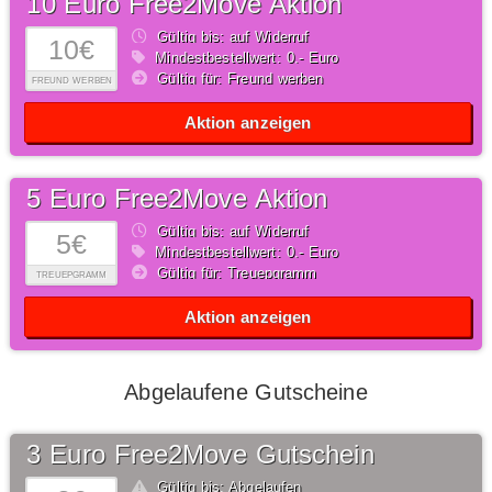
10 Euro Free2Move Aktion
Gültig bis: auf Widerruf
10€
Mindestbestellwert: 0,- Euro
Gültig für: Freund werben
FREUND WERBEN
Aktion anzeigen
5 Euro Free2Move Aktion
Gültig bis: auf Widerruf
5€
Mindestbestellwert: 0,- Euro
Gültig für: Treuepgramm
TREUEPGRAMM
Aktion anzeigen
Abgelaufene Gutscheine
3 Euro Free2Move Gutschein
Gültig bis: Abgelaufen