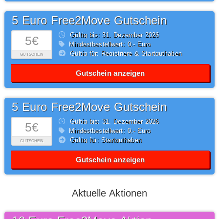
5 Euro Free2Move Gutschein
Gültig bis: 31.
Dezember
2026
5€
Mindestbestellwert: 0,- Euro
Gültig für: Registriere & Startguthaben
GUTSCHEIN
Gutschein anzeigen
5 Euro Free2Move Gutschein
Gültig bis: 31.
Dezember
2026
5€
Mindestbestellwert: 0,- Euro
Gültig für: Startguthaben
GUTSCHEIN
Gutschein anzeigen
Aktuelle Aktionen