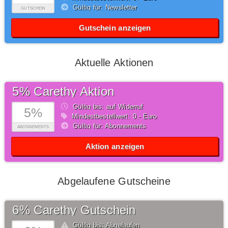
Gültig für: Newsletter
GUTSCHEIN
Gutschein anzeigen
Aktuelle Aktionen
5% Carethy Aktion
Gültig bis: auf Widerruf
5%
Mindestbestellwert: 0,- Euro
Gültig für: Abonnements
ABONNEMENTS
Aktion anzeigen
Abgelaufene Gutscheine
6% Carethy Gutschein
Gültig bis: Abgelaufen