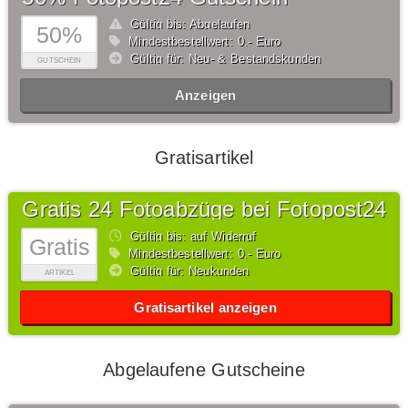
Gültig bis: Abgelaufen
50%
Mindestbestellwert: 0,- Euro
Gültig für: Neu- & Bestandskunden
GUTSCHEIN
Anzeigen
Gratisartikel
Gratis 24 Fotoabzüge bei Fotopost24
Gültig bis: auf Widerruf
Gratis
Mindestbestellwert: 0,- Euro
Gültig für: Neukunden
ARTIKEL
Gratisartikel anzeigen
Abgelaufene Gutscheine