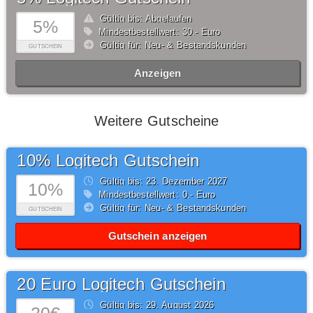
Gültig bis: Abgelaufen
5%
Mindestbestellwert: 30,- Euro
Gültig für: Neu- & Bestandskunden
GUTSCHEIN
Anzeigen
Weitere Gutscheine
10% Logitech Gutschein
Gültig bis: 23.
Dezember
2027
10%
Mindestbestellwert: 0,- Euro
Gültig für: Neu- & Bestandskunden
GUTSCHEIN
Gutschein anzeigen
20 Euro Logitech Gutschein
Gültig bis: 29.
August
2026