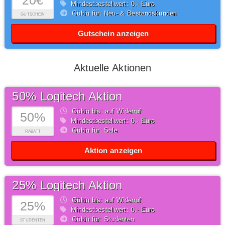
20€
Mindestbestellwert: 0,- Euro
Gültig für: Neu- & Bestandskunden
GUTSCHEIN
Gutschein anzeigen
Aktuelle Aktionen
50% Logitech Aktion
Gültig bis: auf Widerruf
50%
Mindestbestellwert: 0,- Euro
Gültig für: Sale
RABATT
Aktion anzeigen
25% Logitech Aktion
Gültig bis: auf Widerruf
25%
Mindestbestellwert: 0,- Euro
Gültig für: Studenten
STUDENTEN