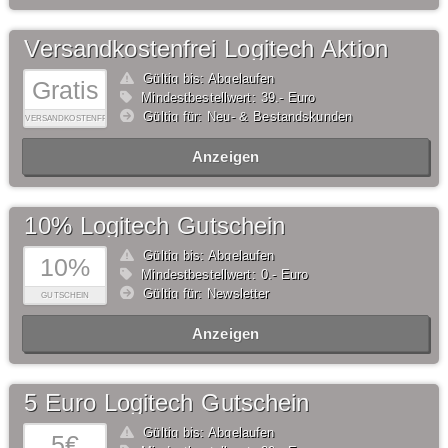
Versandkostenfrei Logitech Aktion
Gültig bis: Abgelaufen
Gratis
Mindestbestellwert: 39,- Euro
Gültig für: Neu- & Bestandskunden
VERSANDKOSTENFREI
Anzeigen
10% Logitech Gutschein
Gültig bis: Abgelaufen
10%
Mindestbestellwert: 0,- Euro
Gültig für: Newsletter
GUTSCHEIN
Anzeigen
5 Euro Logitech Gutschein
Gültig bis: Abgelaufen
5€