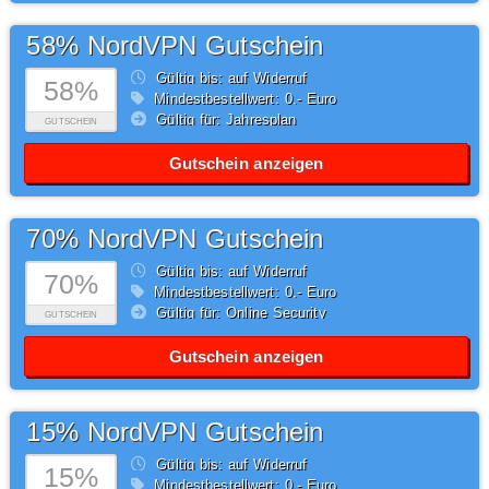
58% NordVPN Gutschein
Gültig bis: auf Widerruf
58%
Mindestbestellwert: 0,- Euro
Gültig für: Jahresplan
GUTSCHEIN
Gutschein anzeigen
70% NordVPN Gutschein
Gültig bis: auf Widerruf
70%
Mindestbestellwert: 0,- Euro
Gültig für: Online Security
GUTSCHEIN
Gutschein anzeigen
15% NordVPN Gutschein
Gültig bis: auf Widerruf
15%
Mindestbestellwert: 0,- Euro