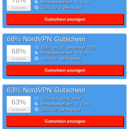
70%
Mindestbestellwert: 0,- Euro
Gültig für: 3 Jahresabo
GUTSCHEIN
Gutschein anzeigen
68% NordVPN Gutschein
Gültig bis: 01.
September
2026
68%
Mindestbestellwert: 0,- Euro
Gültig für: Jahrespaket
GUTSCHEIN
Gutschein anzeigen
63% NordVPN Gutschein
Gültig bis: auf Widerruf
63%
Mindestbestellwert: 0,- Euro
Gültig für: Jahrespaket
GUTSCHEIN
Gutschein anzeigen