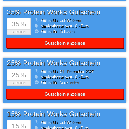
35% Protein Works Gutschein
Gültig bis: auf Widerruf
35%
Mindestbestellwert: 0,- Euro
Gültig für: Collagen
GUTSCHEIN
Gutschein anzeigen
25% Protein Works Gutschein
Gültig bis: 31.
Dezember
2027
25%
Mindestbestellwert: 0,- Euro
Gültig für: Neukunden
GUTSCHEIN
Gutschein anzeigen
15% Protein Works Gutschein
Gültig bis: auf Widerruf
15%
Mindestbestellwert: 0,- Euro