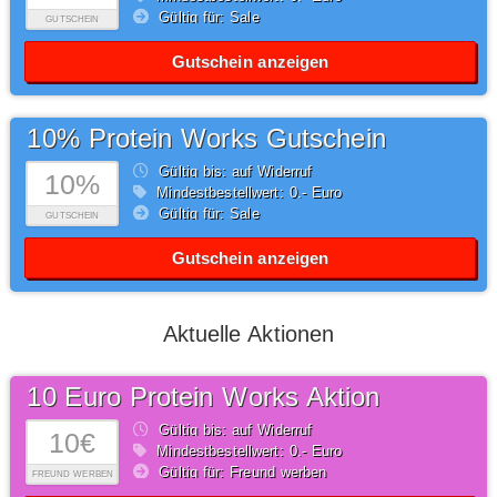
Gültig für: Sale
GUTSCHEIN
Gutschein anzeigen
10% Protein Works Gutschein
Gültig bis: auf Widerruf
10%
Mindestbestellwert: 0,- Euro
Gültig für: Sale
GUTSCHEIN
Gutschein anzeigen
Aktuelle Aktionen
10 Euro Protein Works Aktion
Gültig bis: auf Widerruf
10€
Mindestbestellwert: 0,- Euro
Gültig für: Freund werben
FREUND WERBEN