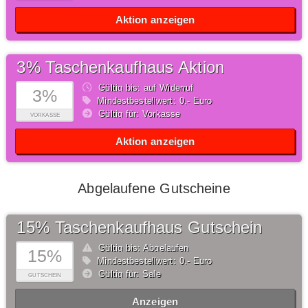
Aktion anzeigen
3% Taschenkaufhaus Aktion
Gültig bis: auf Widerruf
3%
Mindestbestellwert: 0,- Euro
Gültig für: Vorkasse
VORKASSE
Aktion anzeigen
Abgelaufene Gutscheine
15% Taschenkaufhaus Gutschein
Gültig bis: Abgelaufen
15%
Mindestbestellwert: 0,- Euro
Gültig für: Sale
GUTSCHEIN
Anzeigen