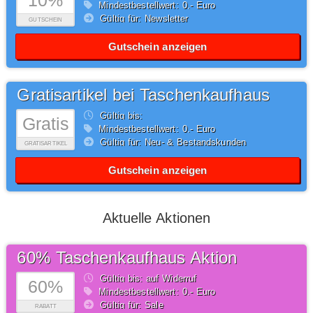
10%
Mindestbestellwert: 0,- Euro
Gültig für: Newsletter
GUTSCHEIN
Gutschein anzeigen
Gratisartikel bei Taschenkaufhaus
Gültig bis:
Gratis
Mindestbestellwert: 0,- Euro
Gültig für: Neu- & Bestandskunden
GRATISARTIKEL
Gutschein anzeigen
Aktuelle Aktionen
60% Taschenkaufhaus Aktion
Gültig bis: auf Widerruf
60%
Mindestbestellwert: 0,- Euro
Gültig für: Sale
RABATT