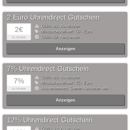
2 Euro Uhrendirect Gutschein
Gültig bis: Abgelaufen
2€
Mindestbestellwert: 50,- Euro
Gültig für: Neukunden
GUTSCHEIN
Anzeigen
7% Uhrendirect Gutschein
Gültig bis: Abgelaufen
7%
Mindestbestellwert: 75,- Euro
Ausgenommen: Garmin Neuheiten wie Serie Fenix 7, Epix und Venu 2
GUTSCHEIN
Anzeigen
12% Uhrendirect Gutschein
Gültig bis: Abgelaufen