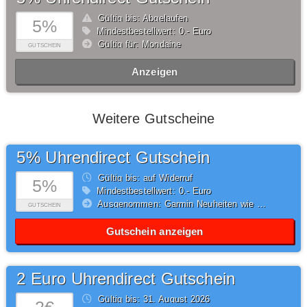
Gültig bis: Abgelaufen
5%
Mindestbestellwert: 0,- Euro
Gültig für: Mondaine
GUTSCHEIN
Anzeigen
Weitere Gutscheine
5% Uhrendirect Gutschein
Gültig bis: auf Widerruf
5%
Mindestbestellwert: 0,- Euro
Ausgenommen: Garmin Neuheiten wie Serie Fenix 7, Epix und Venu 2
GUTSCHEIN
Gutschein anzeigen
2 Euro Uhrendirect Gutschein
Gültig bis: 31.
August
2026