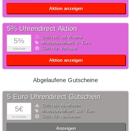
Aktion anzeigen
5% Uhrendirect Aktion
Gültig bis: auf Widerruf
5%
Mindestbestellwert: 0,- Euro
Gültig für: Vorkasse
VORKASSE
Aktion anzeigen
Abgelaufene Gutscheine
5 Euro Uhrendirect Gutschein
Gültig bis: Abgelaufen
5€
Mindestbestellwert: 100,- Euro
Gültig für: Neukunden
GUTSCHEIN
Anzeigen