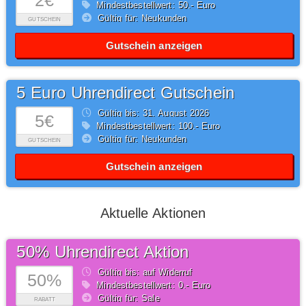
2€
Mindestbestellwert: 50,- Euro
Gültig für: Neukunden
GUTSCHEIN
Gutschein anzeigen
5 Euro Uhrendirect Gutschein
Gültig bis: 31.
August
2026
5€
Mindestbestellwert: 100,- Euro
Gültig für: Neukunden
GUTSCHEIN
Gutschein anzeigen
Aktuelle Aktionen
50% Uhrendirect Aktion
Gültig bis: auf Widerruf
50%
Mindestbestellwert: 0,- Euro
Gültig für: Sale
RABATT