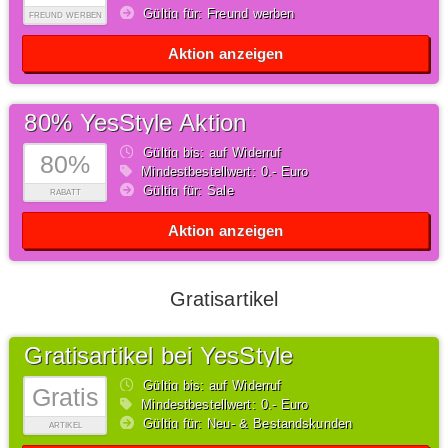
Gültig für: Freund werben
FREUND WERBEN
Aktion anzeigen
80% YesStyle Aktion
Gültig bis: auf Widerruf
80%
Mindestbestellwert: 0,- Euro
Gültig für: Sale
RABATT
Aktion anzeigen
Gratisartikel
Gratisartikel bei YesStyle
Gültig bis: auf Widerruf
Gratis
Mindestbestellwert: 0,- Euro
Gültig für: Neu- & Bestandskunden
ARTIKEL