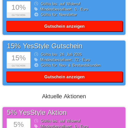
Gültig bis: auf Widerruf
10%
Mindestbestellwert: 0,- Euro
Gültig für: Newsletter
GUTSCHEIN
Gutschein anzeigen
15% YesStyle Gutschein
Gültig bis: 24.
Juli
2026
15%
Mindestbestellwert: 72,- Euro
Gültig für: Neu- & Bestandskunden
GUTSCHEIN
Gutschein anzeigen
Aktuelle Aktionen
5% YesStyle Aktion
Gültig bis: auf Widerruf
5%
Mindestbestellwert: 0,- Euro