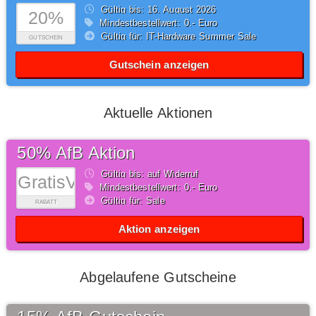
Gültig bis: 16.
August
2026
20%
Mindestbestellwert: 0,- Euro
Gültig für: IT-Hardware Summer Sale
GUTSCHEIN
Gutschein anzeigen
Aktuelle Aktionen
50% AfB Aktion
Gültig bis: auf Widerruf
GratisVersand
Mindestbestellwert: 0,- Euro
Gültig für: Sale
RABATT
Aktion anzeigen
Abgelaufene Gutscheine