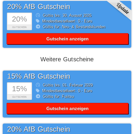
20% AfB Gutschein
Gültig bis: 30.
August
2026
20%
Mindestbestellwert: 0,- Euro
Gültig für: Neu- & Bestandskunden
GUTSCHEIN
Gutschein anzeigen
Weitere Gutscheine
15% AfB Gutschein
Gültig bis: 01.
Februar
2029
15%
Mindestbestellwert: 0,- Euro
Gültig für: Fujitsu
GUTSCHEIN
Gutschein anzeigen
20% AfB Gutschein