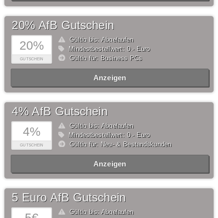
20% AfB Gutschein
Gültig bis: Abgelaufen
20%
Mindestbestellwert: 0,- Euro
Gültig für: Business PCs
GUTSCHEIN
Anzeigen
4% AfB Gutschein
Gültig bis: Abgelaufen
4%
Mindestbestellwert: 0,- Euro
Gültig für: Neu- & Bestandskunden
GUTSCHEIN
Anzeigen
5 Euro AfB Gutschein
Gültig bis: Abgelaufen
5€