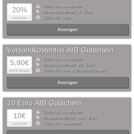
Gültig bis: Abgelaufen
20%
Mindestbestellwert: 0,- Euro
Gültig für: Sale
GUTSCHEIN
Anzeigen
Versandkostenfrei AfB Gutschein
Gültig bis: Abgelaufen
5,90€
Mindestbestellwert: 89,- Euro
Gültig für: Neu- & Bestandskunden
GRATIS VERSAND
Anzeigen
10 Euro AfB Gutschein
Gültig bis: Abgelaufen
10€
Mindestbestellwert: 100,- Euro
Gültig für: Newsletter
GUTSCHEIN