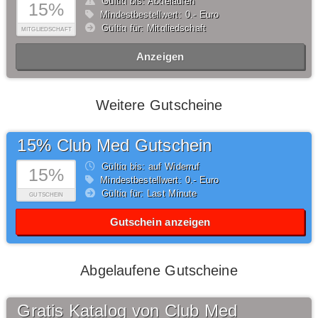
Gültig bis: Abgelaufen
15%
Mindestbestellwert: 0,- Euro
Gültig für: Mitgliedschaft
MITGLIEDSCHAFT
Anzeigen
Weitere Gutscheine
15% Club Med Gutschein
Gültig bis: auf Widerruf
15%
Mindestbestellwert: 0,- Euro
Gültig für: Last Minute
GUTSCHEIN
Gutschein anzeigen
Abgelaufene Gutscheine
Gratis Katalog von Club Med