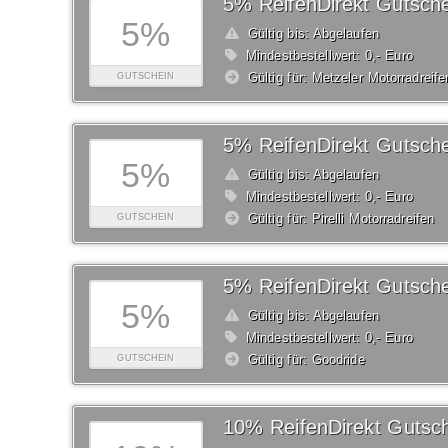
5% ReifenDirekt Gutsche
5%
Gültig bis: Abgelaufen
Mindestbestellwert: 0,- Euro
Gültig für: Metzeler Motorradreife
GUTSCHEIN
5% ReifenDirekt Gutsche
5%
Gültig bis: Abgelaufen
Mindestbestellwert: 0,- Euro
Gültig für: Pirelli Motorradreifen
GUTSCHEIN
5% ReifenDirekt Gutsche
5%
Gültig bis: Abgelaufen
Mindestbestellwert: 0,- Euro
Gültig für: Goodride
GUTSCHEIN
10% ReifenDirekt Gutsc