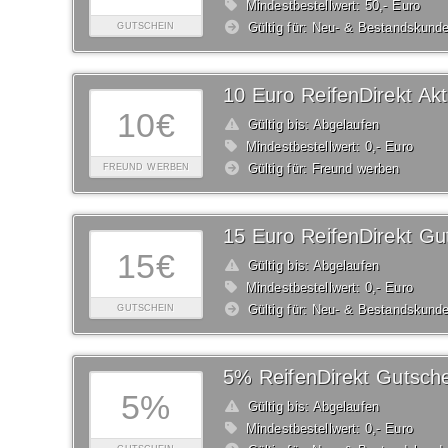
Mindestbestellwert: 50,- Euro
Gültig für: Neu- & Bestandskund
GUTSCHEIN
10 Euro ReifenDirekt Akt
10€
Gültig bis: Abgelaufen
Mindestbestellwert: 0,- Euro
Gültig für: Freund werben
FREUND WERBEN
15 Euro ReifenDirekt Gu
15€
Gültig bis: Abgelaufen
Mindestbestellwert: 0,- Euro
Gültig für: Neu- & Bestandskund
GUTSCHEIN
5% ReifenDirekt Gutsche
5%
Gültig bis: Abgelaufen
Mindestbestellwert: 0,- Euro