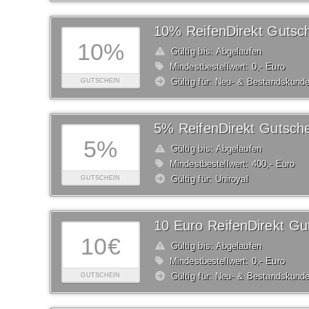
10% ReifenDirekt Gutsc
10%
Gültig bis: Abgelaufen
Mindestbestellwert: 0,- Euro
Gültig für: Neu- & Bestandskund
GUTSCHEIN
5% ReifenDirekt Gutsche
5%
Gültig bis: Abgelaufen
Mindestbestellwert: 400,- Euro
Gültig für: Uniroyal
GUTSCHEIN
10 Euro ReifenDirekt Gu
10€
Gültig bis: Abgelaufen
Mindestbestellwert: 0,- Euro
Gültig für: Neu- & Bestandskund
GUTSCHEIN