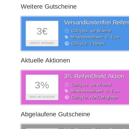
Weitere Gutscheine
3€
Gültig bis: auf Widerruf
Mindestbestellwert: 0,- Euro
Gültig für: 2 Reifen
GRATIS VERSAND
Aktuelle Aktionen
3% ReifenDirekt Aktion
3%
Gültig bis: auf Widerruf
Mindestbestellwert: 0,- Euro
Gültig für: ADAC-Mitglieder
ADAC-MITGLIEDER
Abgelaufene Gutscheine