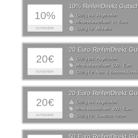
10% ReifenDirekt Gutsc
10%
Gültig bis: Abgelaufen
Mindestbestellwert: 0,- Euro
Gültig für: Michelin
GUTSCHEIN
20 Euro ReifenDirekt Gu
20€
Gültig bis: Abgelaufen
Mindestbestellwert: 500,- Euro
Gültig für: Neu- & Bestandskund
GUTSCHEIN
20 Euro ReifenDirekt Gu
20€
Gültig bis: Abgelaufen
Mindestbestellwert: 400,- Euro
Gültig für: Goodride Reifen
GUTSCHEIN
50 Euro ReifenDirekt Gu