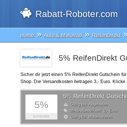
Rabatt-Roboter.com
Home
Auto & Motorrad
ReifenDirekt
5% ReifenDirekt Gu
Sicher dir jetzt einen 5% ReifenDirekt Gutschein fü
Shop. Die Versandkosten betragen 3,- Euro. Klicke
5% ReifenDirekt Gutsche
5%
Gültig bis: Abgelaufen
Mindestbestellwert: 0,- Euro
Gültig für: Motorradreifen
GUTSCHEIN