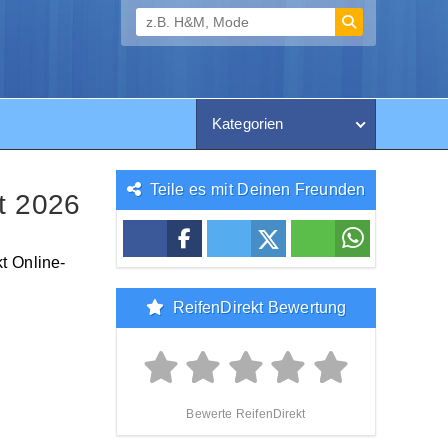
Kategorien
Teile es mit Deinen Freunden
st 2026
t Online-
ReifenDirekt Bewertung
Bewerte ReifenDirekt