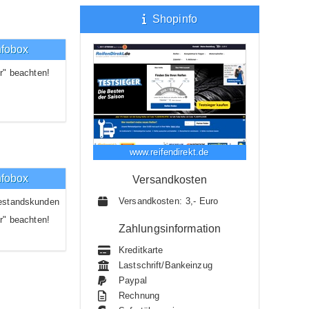
Shopinfo
nfobox
r" beachten!
www.reifendirekt.de
nfobox
Versandkosten
Versandkosten: 3,- Euro
estandskunden
r" beachten!
Zahlungsinformation
Kreditkarte
Lastschrift/Bankeinzug
Paypal
Rechnung