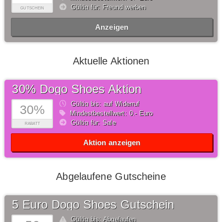
Gültig für: Freund werben
GUTSCHEIN
Anzeigen
Aktuelle Aktionen
30% Dogo Shoes Aktion
Gültig bis: auf Widerruf
30%
Mindestbestellwert: 0,- Euro
Gültig für: Sale
RABATT
Aktion anzeigen
Abgelaufene Gutscheine
5 Euro Dogo Shoes Gutschein
Gültig bis: Abgelaufen