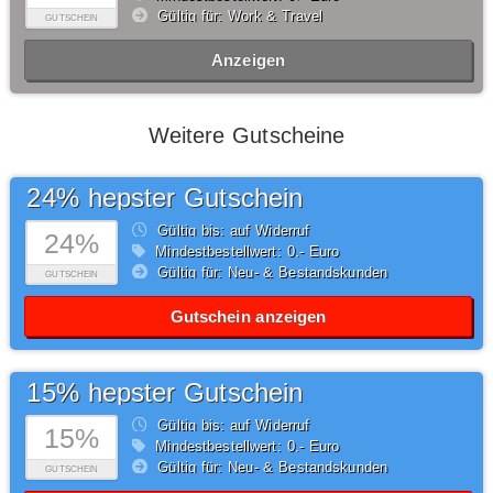
Gültig für: Work & Travel
GUTSCHEIN
Anzeigen
Weitere Gutscheine
24% hepster Gutschein
Gültig bis: auf Widerruf
24%
Mindestbestellwert: 0,- Euro
Gültig für: Neu- & Bestandskunden
GUTSCHEIN
Gutschein anzeigen
15% hepster Gutschein
Gültig bis: auf Widerruf
15%
Mindestbestellwert: 0,- Euro
Gültig für: Neu- & Bestandskunden
GUTSCHEIN