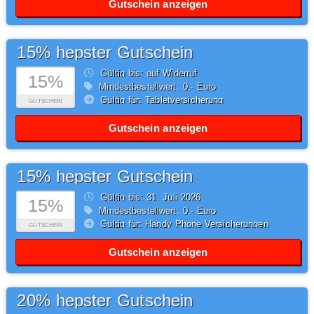
Gutschein anzeigen
15% hepster Gutschein
Gültig bis: auf Widerruf
15%
Mindestbestellwert: 0,- Euro
Gültig für: Tabletversicherung
GUTSCHEIN
Gutschein anzeigen
15% hepster Gutschein
Gültig bis: 31.
Juli
2026
15%
Mindestbestellwert: 0,- Euro
Gültig für: Handy Phone Versicherungen
GUTSCHEIN
Gutschein anzeigen
20% hepster Gutschein