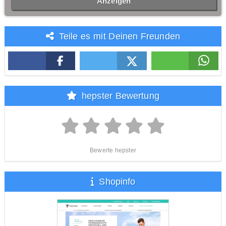
Anzeigen
Teile es mit Deinen Freunden
hepster Bewertung
Bewerte hepster
Shopinfo