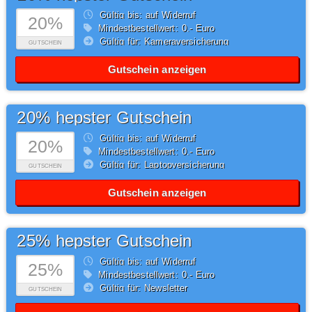
Gültig bis: auf Widerruf
20%
Mindestbestellwert: 0,- Euro
Gültig für: Kameraversicherung
GUTSCHEIN
Gutschein anzeigen
20% hepster Gutschein
Gültig bis: auf Widerruf
20%
Mindestbestellwert: 0,- Euro
Gültig für: Laptopversicherung
GUTSCHEIN
Gutschein anzeigen
25% hepster Gutschein
Gültig bis: auf Widerruf
25%
Mindestbestellwert: 0,- Euro
Gültig für: Newsletter
GUTSCHEIN