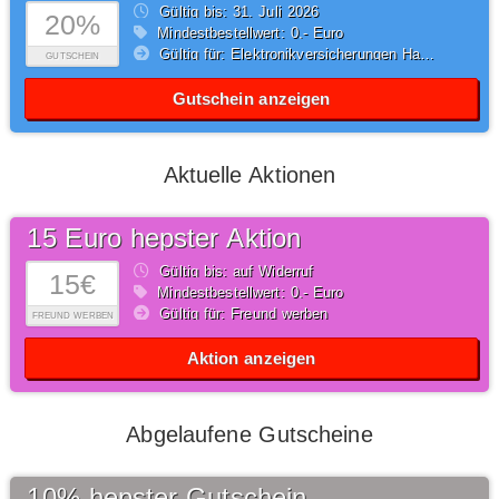
Gültig bis: 31.
Juli
2026
20%
Mindestbestellwert: 0,- Euro
Gültig für: Elektronikversicherungen Handy
GUTSCHEIN
Gutschein anzeigen
Aktuelle Aktionen
15 Euro hepster Aktion
Gültig bis: auf Widerruf
15€
Mindestbestellwert: 0,- Euro
Gültig für: Freund werben
FREUND WERBEN
Aktion anzeigen
Abgelaufene Gutscheine
10% hepster Gutschein