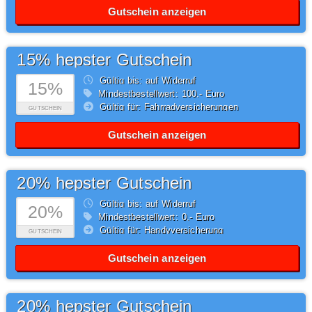
Gutschein anzeigen
15% hepster Gutschein
Gültig bis: auf Widerruf
15%
Mindestbestellwert: 100,- Euro
Gültig für: Fahrradversicherungen
GUTSCHEIN
Gutschein anzeigen
20% hepster Gutschein
Gültig bis: auf Widerruf
20%
Mindestbestellwert: 0,- Euro
Gültig für: Handyversicherung
GUTSCHEIN
Gutschein anzeigen
20% hepster Gutschein