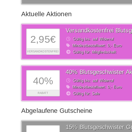
Aktuelle Aktionen
2,95€
Gültig bis: auf Widerruf
Mindestbestellwert: 0,- Euro
Gültig für: Mitgliedschaft
VERSANDKOSTENFREI
40% Blutsgeschwister Ak
40%
Gültig bis: auf Widerruf
Mindestbestellwert: 0,- Euro
Gültig für: Sale
RABATT
Abgelaufene Gutscheine
15% Blutsgeschwister G