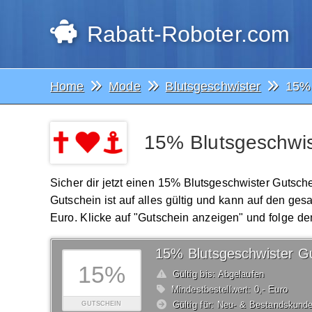
Rabatt-Roboter.com
Home
Mode
Blutsgeschwister
15% 
15% Blutsgeschwis
Sicher dir jetzt einen 15% Blutsgeschwister Gutsch
Gutschein ist auf alles gültig und kann auf den 
Euro. Klicke auf "Gutschein anzeigen" und folge de
15% Blutsgeschwister G
15%
Gültig bis: Abgelaufen
Mindestbestellwert: 0,- Euro
Gültig für: Neu- & Bestandskund
GUTSCHEIN