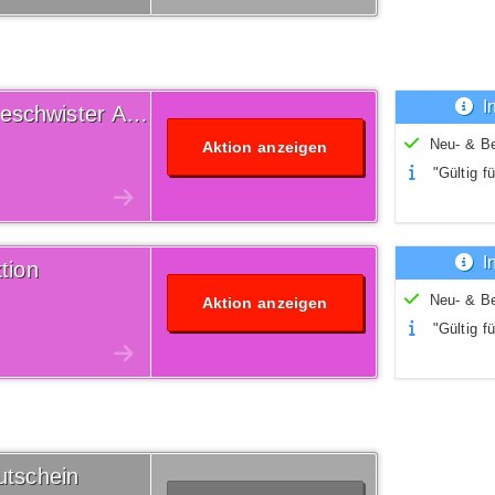
I
Versandkostenfrei Blutsgeschwister Aktion
Neu- & B
Aktion anzeigen
"Gültig fü
I
tion
Neu- & B
Aktion anzeigen
"Gültig fü
utschein