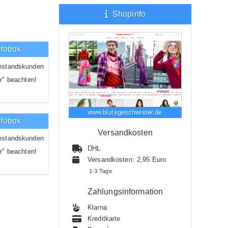
Shopinfo
nfobox
estandskunden
r" beachten!
www.blutsgeschwister.de
nfobox
Versandkosten
estandskunden
DHL
r" beachten!
Versandkosten: 2,95 Euro
1-3 Tage
Zahlungsinformation
Klarna
Kreditkarte