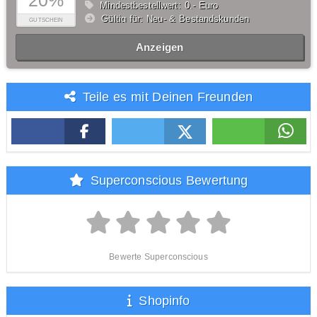
20%
Mindestbestellwert: 0,- Euro
Gültig für: Neu- & Bestandskunden
GUTSCHEIN
Anzeigen
Teile es mit Deinen Freunden
Superconscious Bewertung
Bewerte Superconscious
Shopinfo