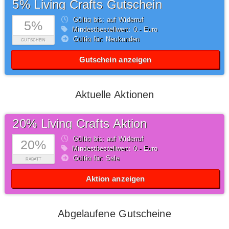
5% Living Crafts Gutschein
Gültig bis: auf Widerruf
5%
Mindestbestellwert: 0,- Euro
Gültig für: Neukunden
GUTSCHEIN
Gutschein anzeigen
Aktuelle Aktionen
20% Living Crafts Aktion
Gültig bis: auf Widerruf
20%
Mindestbestellwert: 0,- Euro
Gültig für: Sale
RABATT
Aktion anzeigen
Abgelaufene Gutscheine