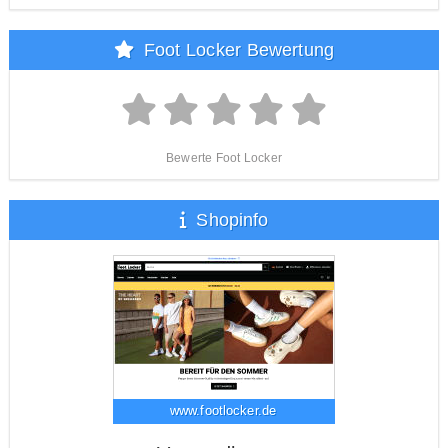
Foot Locker Bewertung
Bewerte Foot Locker
Shopinfo
www.footlocker.de