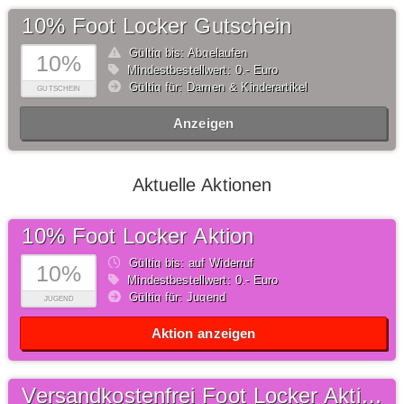
10% Foot Locker Gutschein
Gültig bis: Abgelaufen
10%
Mindestbestellwert: 0,- Euro
Gültig für: Damen & Kinderartikel
GUTSCHEIN
Anzeigen
Aktuelle Aktionen
10% Foot Locker Aktion
Gültig bis: auf Widerruf
10%
Mindestbestellwert: 0,- Euro
Gültig für: Jugend
JUGEND
Aktion anzeigen
Versandkostenfrei Foot Locker Aktion