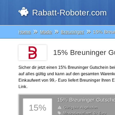
Rabatt-Roboter.com
Home
Mode
Breuninger
15% Breun
15% Breuninger Gu
Sicher dir jetzt einen 15% Breuninger Gutschein be
auf alles gültig und kann auf den gesamten Waren
Einkaufwert von 99,- Euro liefert Breuninger Ihren 
Link.
15% Breuninger Gutsche
15%
Gültig bis: Abgelaufen
Mindestbestellwert: 0,- Euro