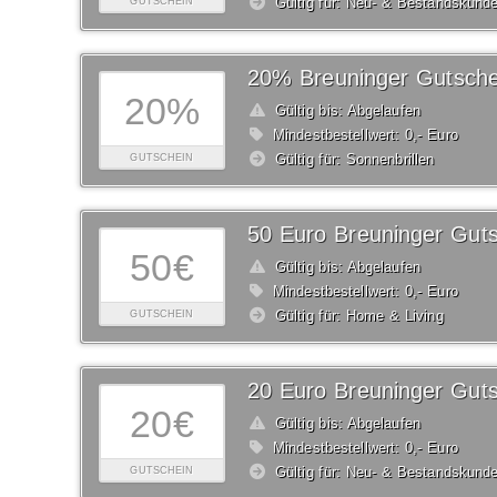
Gültig für: Neu- & Bestandskund
GUTSCHEIN
20% Breuninger Gutsche
20%
Gültig bis: Abgelaufen
Mindestbestellwert: 0,- Euro
Gültig für: Sonnenbrillen
GUTSCHEIN
50 Euro Breuninger Gut
50€
Gültig bis: Abgelaufen
Mindestbestellwert: 0,- Euro
Gültig für: Home & Living
GUTSCHEIN
20 Euro Breuninger Gut
20€
Gültig bis: Abgelaufen
Mindestbestellwert: 0,- Euro
Gültig für: Neu- & Bestandskund
GUTSCHEIN