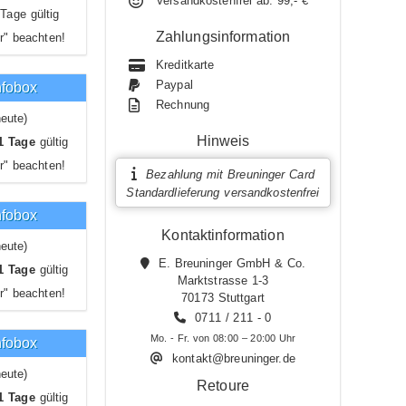
Versandkostenfrei ab: 99,- €
Tage gültig
Zahlungsinformation
r" beachten!
Kreditkarte
Paypal
nfobox
Rechnung
eute)
Hinweis
1 Tage
gültig
r" beachten!
Bezahlung mit Breuninger Card
Standardlieferung versandkostenfrei
nfobox
Kontaktinformation
eute)
E. Breuninger GmbH & Co.
1 Tage
gültig
Marktstrasse 1-3
r" beachten!
70173 Stuttgart
0711 / 211 - 0
Mo. - Fr. von 08:00 – 20:00 Uhr
nfobox
kontakt@breuninger.de
eute)
Retoure
1 Tage
gültig