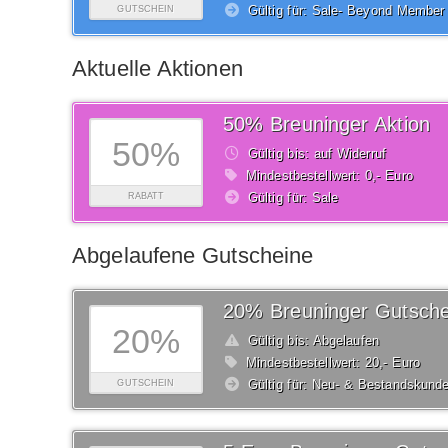
Gültig für: Sale- Beyond Member
GUTSCHEIN
Aktuelle Aktionen
50% Breuninger Aktion
50%
Gültig bis: auf Widerruf
Mindestbestellwert: 0,- Euro
Gültig für: Sale
RABATT
Abgelaufene Gutscheine
20% Breuninger Gutsche
20%
Gültig bis: Abgelaufen
Mindestbestellwert: 20,- Euro
Gültig für: Neu- & Bestandskund
GUTSCHEIN