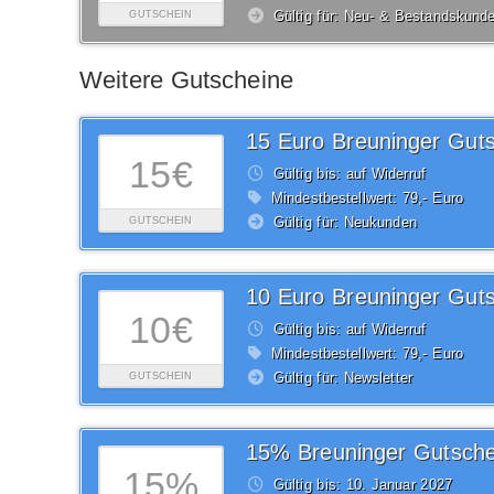
Gültig für: Neu- & Bestandskund
GUTSCHEIN
Weitere Gutscheine
15 Euro Breuninger Gut
15€
Gültig bis: auf Widerruf
Mindestbestellwert: 79,- Euro
Gültig für: Neukunden
GUTSCHEIN
10 Euro Breuninger Gut
10€
Gültig bis: auf Widerruf
Mindestbestellwert: 79,- Euro
Gültig für: Newsletter
GUTSCHEIN
15% Breuninger Gutsche
15%
Gültig bis: 10.
Januar
2027