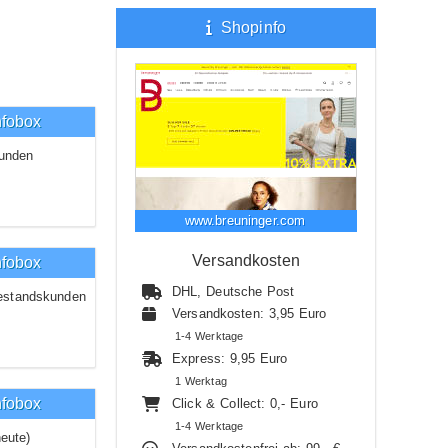
Shopinfo
nfobox
unden
www.breuninger.com
Versandkosten
nfobox
DHL, Deutsche Post
estandskunden
Versandkosten: 3,95 Euro
1-4 Werktage
Express: 9,95 Euro
1 Werktag
nfobox
Click & Collect: 0,- Euro
1-4 Werktage
eute)