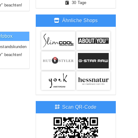
30 Tage
r" beachten!
Ähnliche Shops
nfobox
estandskunden
r" beachten!
Scan QR-Code