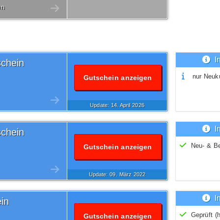
en
I
schein
nur Neuk
Gutschein anzeigen
Update: 14.
April
2026
I
schein
Neu- & B
Gutschein anzeigen
Update: 09.
März
2022
I
in
Geprüft (h
Gutschein anzeigen