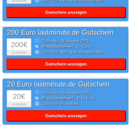
Gültig für: Neu- & Bestandskunden
GUTSCHEIN
Gutschein anzeigen
200 Euro lastminute.de Gutschein
Gültig bis: 11.
August
2026
200€
Mindestbestellwert: 0,- Euro
Gültig für: Neu- & Bestandskunden
GUTSCHEIN
Gutschein anzeigen
20 Euro lastminute.de Gutschein
Gültig bis: 31.
August
2026
20€
Mindestbestellwert: 414,- Euro
Gültig für: Flug Hotel
GUTSCHEIN
Gutschein anzeigen