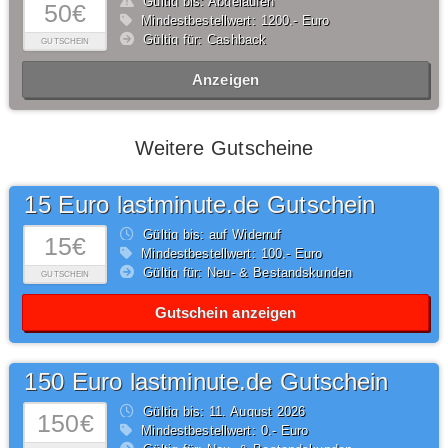
Gültig bis: Abgelaufen
50€
Mindestbestellwert: 1200,- Euro
Gültig für: Cashback
GUTSCHEIN
Anzeigen
Weitere Gutscheine
15 Euro lastminute.de Gutschein
Gültig bis: auf Widerruf
15€
Mindestbestellwert: 100,- Euro
Gültig für: Neu- & Bestandskunden
GUTSCHEIN
Gutschein anzeigen
150 Euro lastminute.de Gutschein
Gültig bis: 11.
August
2026
150€
Mindestbestellwert: 0,- Euro