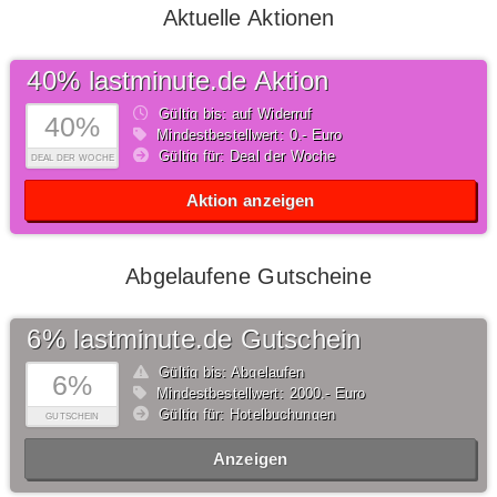
Aktuelle Aktionen
40% lastminute.de Aktion
Gültig bis: auf Widerruf
40%
Mindestbestellwert: 0,- Euro
Gültig für: Deal der Woche
DEAL DER WOCHE
Aktion anzeigen
Abgelaufene Gutscheine
6% lastminute.de Gutschein
Gültig bis: Abgelaufen
6%
Mindestbestellwert: 2000,- Euro
Gültig für: Hotelbuchungen
GUTSCHEIN
Anzeigen