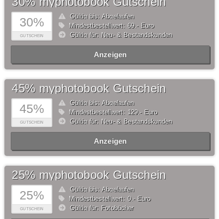
30% myphotobook Gutschein
Gültig bis: Abgelaufen
30%
Mindestbestellwert: 69,- Euro
Gültig für: Neu- & Bestandskunden
GUTSCHEIN
Anzeigen
45% myphotobook Gutschein
Gültig bis: Abgelaufen
45%
Mindestbestellwert: 129,- Euro
Gültig für: Neu- & Bestandskunden
GUTSCHEIN
Anzeigen
25% myphotobook Gutschein
Gültig bis: Abgelaufen
25%
Mindestbestellwert: 0,- Euro
Gültig für: Fotobücher
GUTSCHEIN