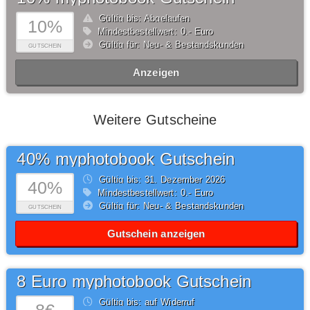
Gültig bis: Abgelaufen
10%
Mindestbestellwert: 0,- Euro
Gültig für: Neu- & Bestandskunden
GUTSCHEIN
Anzeigen
Weitere Gutscheine
40% myphotobook Gutschein
Gültig bis: 31.
Dezember
2026
40%
Mindestbestellwert: 0,- Euro
Gültig für: Neu- & Bestandskunden
GUTSCHEIN
Gutschein anzeigen
8 Euro myphotobook Gutschein
Gültig bis: auf Widerruf