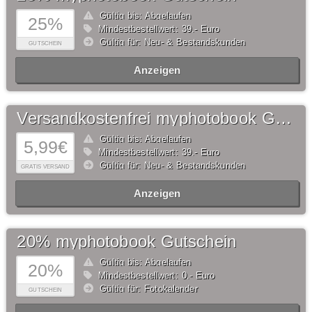
Gültig bis: Abgelaufen
25%
Mindestbestellwert: 39,- Euro
Gültig für: Neu- & Bestandskunden
GUTSCHEIN
Anzeigen
Versandkostenfrei myphotobook Gutschein
Gültig bis: Abgelaufen
5,99€
Mindestbestellwert: 39,- Euro
Gültig für: Neu- & Bestandskunden
GRATIS VERSAND
Anzeigen
20% myphotobook Gutschein
Gültig bis: Abgelaufen
20%
Mindestbestellwert: 0,- Euro
Gültig für: Fotokalender
GUTSCHEIN