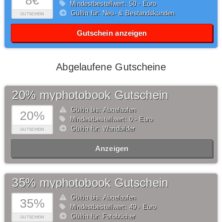
8€
Mindestbestellwert: 50,- Euro
Gültig für: Neu- & Bestandskunden
GUTSCHEIN
Gutschein anzeigen
Abgelaufene Gutscheine
20% myphotobook Gutschein
Gültig bis: Abgelaufen
20%
Mindestbestellwert: 0,- Euro
Gültig für: Wandbilder
GUTSCHEIN
Anzeigen
35% myphotobook Gutschein
Gültig bis: Abgelaufen
35%
Mindestbestellwert: 49,- Euro
Gültig für: Fotobücher
GUTSCHEIN