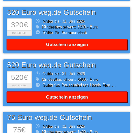
320 Euro weg.de Gutschein
Gültig bis: 31.
Juli
2026
320€
Mindestbestellwert: 5250,- Euro
Gültig für: Sommerurlaub
GUTSCHEIN
Gutschein anzeigen
520 Euro weg.de Gutschein
Gültig bis: 31.
Juli
2026
520€
Mindestbestellwert: 8450,- Euro
Gültig für: Pauschalreisen Hotels Flug Hotel
GUTSCHEIN
Gutschein anzeigen
75 Euro weg.de Gutschein
Gültig bis: 31.
Juli
2026
75€
Mindestbestellwert: 1499,- Euro