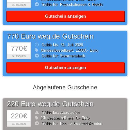
Gültig für: Pauschalreisen & Hotels
GUTSCHEIN
Gutschein anzeigen
770 Euro weg.de Gutschein
Gültig bis: 31.
Juli
2026
770€
Mindestbestellwert: 12850,- Euro
Gültig für: Sommerurlaub
GUTSCHEIN
Gutschein anzeigen
Abgelaufene Gutscheine
220 Euro weg.de Gutschein
Gültig bis: Abgelaufen
220€
Mindestbestellwert: 0,- Euro
Gültig für: Neu- & Bestandskunden
GUTSCHEIN