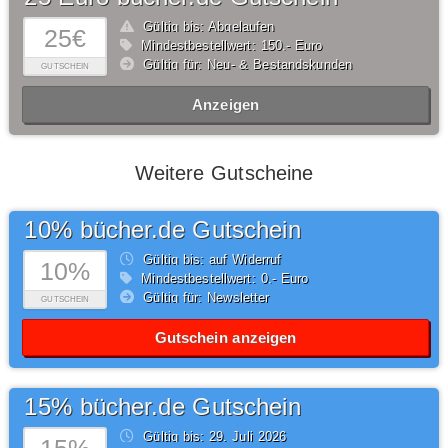
Gültig bis: Abgelaufen
25€
Mindestbestellwert: 150,- Euro
Gültig für: Neu- & Bestandskunden
GUTSCHEIN
Anzeigen
Weitere Gutscheine
10% bücher.de Gutschein
Gültig bis: auf Widerruf
10%
Mindestbestellwert: 0,- Euro
Gültig für: Newsletter
GUTSCHEIN
Gutschein anzeigen
15% bücher.de Gutschein
Gültig bis: 29.
Juli
2026