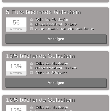
5 Euro bücher.de Gutschein
Gültig bis: Abgelaufen
5€
Mindestbestellwert: 0,- Euro
Ausgenommen: preisgebundene Bücher
GUTSCHEIN
Anzeigen
13% bücher.de Gutschein
Gültig bis: Abgelaufen
13%
Mindestbestellwert: 0,- Euro
Gültig für: Spielwaren
GUTSCHEIN
Anzeigen
12% bücher.de Gutschein
Gültig bis: Abgelaufen
12%