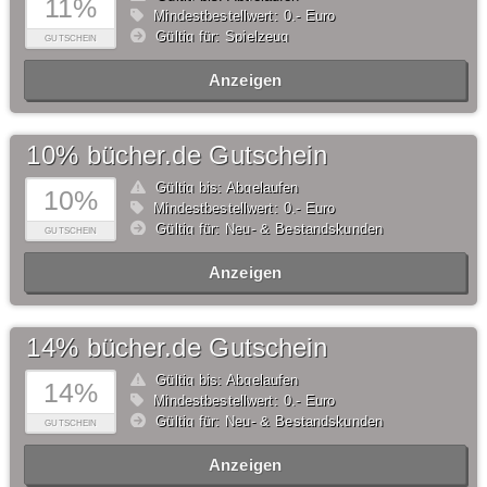
11%
Mindestbestellwert: 0,- Euro
Gültig für: Spielzeug
GUTSCHEIN
Anzeigen
10% bücher.de Gutschein
Gültig bis: Abgelaufen
10%
Mindestbestellwert: 0,- Euro
Gültig für: Neu- & Bestandskunden
GUTSCHEIN
Anzeigen
14% bücher.de Gutschein
Gültig bis: Abgelaufen
14%
Mindestbestellwert: 0,- Euro
Gültig für: Neu- & Bestandskunden
GUTSCHEIN
Anzeigen