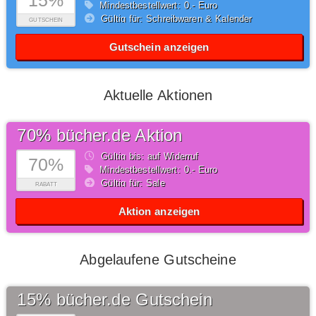
15%
Mindestbestellwert: 0,- Euro
Gültig für: Schreibwaren & Kalender
GUTSCHEIN
Gutschein anzeigen
Aktuelle Aktionen
70% bücher.de Aktion
Gültig bis: auf Widerruf
70%
Mindestbestellwert: 0,- Euro
Gültig für: Sale
RABATT
Aktion anzeigen
Abgelaufene Gutscheine
15% bücher.de Gutschein