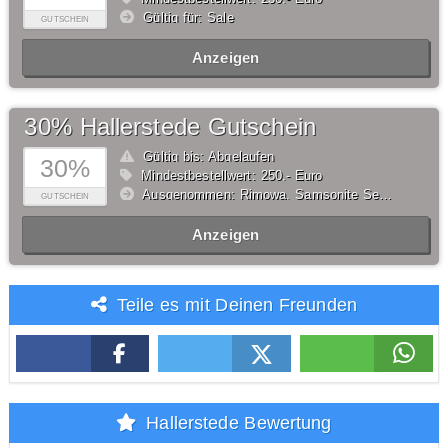
Gültig für: Sale
GUTSCHEIN
Anzeigen
30% Hallerstede Gutschein
Gültig bis: Abgelaufen
30%
Mindestbestellwert: 250,- Euro
Ausgenommen: Rimowa, Samsonite Selection, American Tourister Selection, Tumi, Step by Step, Satch, ergobag, Scout, School-Mood, DerDieDas, McNeill, Von Cronshagen, Buckle & Seam, Salzen, Brics, Be Mine, Thule
GUTSCHEIN
Anzeigen
Teile es mit Deinen Freunden
Hallerstede Bewertung