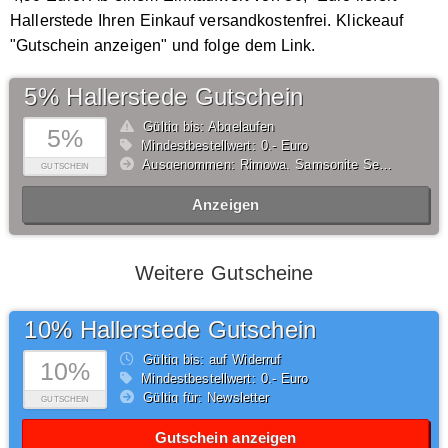
Hallerstede Ihren Einkauf versandkostenfrei. Klickeauf
"Gutschein anzeigen" und folge dem Link.
5% Hallerstede Gutschein
Gültig bis: Abgelaufen
5%
Mindestbestellwert: 0,- Euro
Ausgenommen: Rimowa, Samsonite Selection, American Tourister Selection, Tumi, Step by Step, Satch, ergobag, Scout, School-Mood, DerDieDas, McNeill, Von Cronshagen, Buckle & Seam, Salzen, Brics, Be Mine, Thule
GUTSCHEIN
Anzeigen
Weitere Gutscheine
10% Hallerstede Gutschein
Gültig bis: auf Widerruf
10%
Mindestbestellwert: 0,- Euro
Gültig für: Newsletter
GUTSCHEIN
Gutschein anzeigen