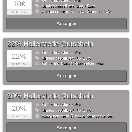
Gültig bis: Abgelaufen
10€
Mindestbestellwert: 100,- Euro
Ausgenommen: Rimowa, Samsonite Selection, American Tourister Selection, Tumi, Step by Step, Satch, ergobag, Scout, School-Mood, DerDieDas, McNeill, Von Cronshagen, Buckle & Seam, Salzen, Brics, Be Mine, Thule
GUTSCHEIN
Anzeigen
22% Hallerstede Gutschein
Gültig bis: Abgelaufen
22%
Mindestbestellwert: 0,- Euro
Gültig für: Neu- & Bestandskunden
GUTSCHEIN
Anzeigen
20% Hallerstede Gutschein
Gültig bis: Abgelaufen
20%
Mindestbestellwert: 0,- Euro
Ausgenommen: Rimowa, Samsonite Selection, American Tourister Selection, Tumi, Step by Step, Satch, ergobag, Scout, School-Mood, DerDieDas, McNeill, Von Cronshagen, Buckle & Seam, Salzen, Brics, Be Mine, Thule
GUTSCHEIN
Anzeigen