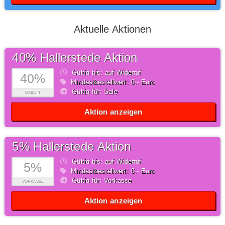
Aktuelle Aktionen
40% Hallerstede Aktion
Gültig bis: auf Widerruf
40%
Mindestbestellwert: 0,- Euro
Gültig für: Sale
RABATT
Aktion anzeigen
5% Hallerstede Aktion
Gültig bis: auf Widerruf
5%
Mindestbestellwert: 0,- Euro
Gültig für: Vorkasse
VORKASSE
Aktion anzeigen