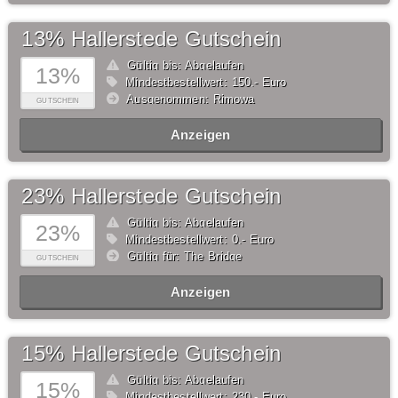
13% Hallerstede Gutschein
Gültig bis: Abgelaufen
13%
Mindestbestellwert: 150,- Euro
Ausgenommen: Rimowa
GUTSCHEIN
Anzeigen
23% Hallerstede Gutschein
Gültig bis: Abgelaufen
23%
Mindestbestellwert: 0,- Euro
Gültig für: The Bridge
GUTSCHEIN
Anzeigen
15% Hallerstede Gutschein
Gültig bis: Abgelaufen
15%
Mindestbestellwert: 230,- Euro