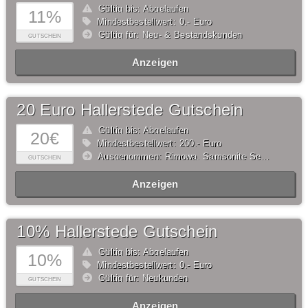
Gültig bis: Abgelaufen
11%
Mindestbestellwert: 0,- Euro
Gültig für: Neu- & Bestandskunden
GUTSCHEIN
Anzeigen
20 Euro Hallerstede Gutschein
Gültig bis: Abgelaufen
20€
Mindestbestellwert: 200,- Euro
Ausgenommen: Rimowa, Samsonite Selection, American Tourister Selection, Tumi, Step by Step, Satch, ergobag, Scout, School-Mood, DerDieDas, McNeill, Von Cronshagen, Buckle & Seam, Salzen, Brics, Be Mine, Thule
GUTSCHEIN
Anzeigen
10% Hallerstede Gutschein
Gültig bis: Abgelaufen
10%
Mindestbestellwert: 0,- Euro
Gültig für: Neukunden
GUTSCHEIN
Anzeigen