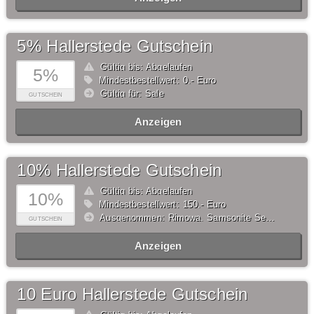
5% Hallerstede Gutschein
Gültig bis: Abgelaufen
5%
Mindestbestellwert: 0,- Euro
Gültig für: Sale
GUTSCHEIN
Anzeigen
10% Hallerstede Gutschein
Gültig bis: Abgelaufen
10%
Mindestbestellwert: 150,- Euro
Ausgenommen: Rimowa, Samsonite Selection, American Tourister Selection, Tumi, Step by Step, Satch, ergobag, Scout, School-Mood, DerDieDas, McNeill, Von Cronshagen, Buckle & Seam, Salzen, Brics, Be Mine, Thule
GUTSCHEIN
Anzeigen
10 Euro Hallerstede Gutschein