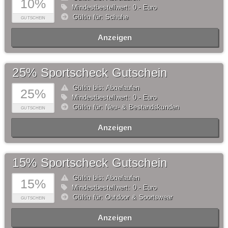
10%
Mindestbestellwert: 0,- Euro
Gültig für: Schuhe
GUTSCHEIN
Anzeigen
25% Sportscheck Gutschein
Gültig bis: Abgelaufen
25%
Mindestbestellwert: 0,- Euro
Gültig für: Neu- & Bestandskunden
GUTSCHEIN
Anzeigen
15% Sportscheck Gutschein
Gültig bis: Abgelaufen
15%
Mindestbestellwert: 0,- Euro
Gültig für: Outdoor & Sportswear
GUTSCHEIN
Anzeigen