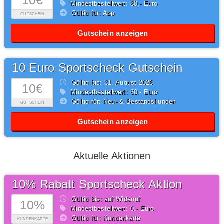
10€
Mindestbestellwert: 80,- Euro
Gültig für: App
GUTSCHEIN
Gutschein anzeigen
10 Euro Sportscheck Gutschein
Gültig bis: 31.
August
2026
10€
Mindestbestellwert: 60,- Euro
Gültig für: Neu- & Bestandskunden
GUTSCHEIN
Gutschein anzeigen
Aktuelle Aktionen
10% Rabatt Sportscheck Aktion
Gültig bis: auf Widerruf
10%
Mindestbestellwert: 0,- Euro
Gültig für: Kundenkarte
KUNDENKARTE