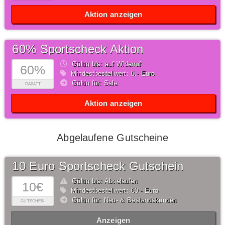
Aktion anzeigen
60% Sportscheck Aktion
Gültig bis: auf Widerruf
60%
Mindestbestellwert: 0,- Euro
Gültig für: Sale
RABATT
Aktion anzeigen
Abgelaufene Gutscheine
10 Euro Sportscheck Gutschein
Gültig bis: Abgelaufen
10€
Mindestbestellwert: 60,- Euro
Gültig für: Neu- & Bestandskunden
GUTSCHEIN
Anzeigen