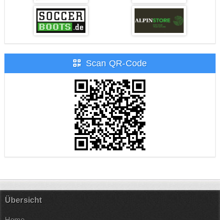
Scan QR-Code
Übersicht
Home