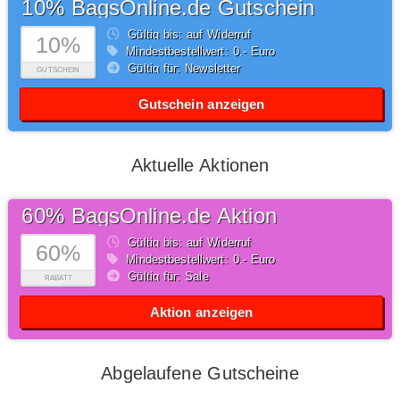
10% BagsOnline.de Gutschein
Gültig bis: auf Widerruf
10%
Mindestbestellwert: 0,- Euro
Gültig für: Newsletter
GUTSCHEIN
Gutschein anzeigen
Aktuelle Aktionen
60% BagsOnline.de Aktion
Gültig bis: auf Widerruf
60%
Mindestbestellwert: 0,- Euro
Gültig für: Sale
RABATT
Aktion anzeigen
Abgelaufene Gutscheine