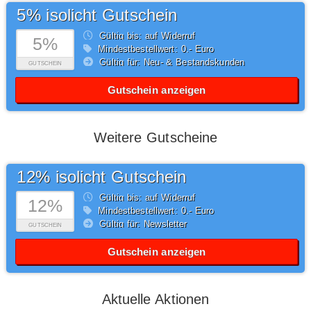
5% isolicht Gutschein
Gültig bis: auf Widerruf
5%
Mindestbestellwert: 0,- Euro
Gültig für: Neu- & Bestandskunden
GUTSCHEIN
Gutschein anzeigen
Weitere Gutscheine
12% isolicht Gutschein
Gültig bis: auf Widerruf
12%
Mindestbestellwert: 0,- Euro
Gültig für: Newsletter
GUTSCHEIN
Gutschein anzeigen
Aktuelle Aktionen