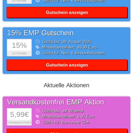
Gültig für: Neu- & Bestandskunden
GUTSCHEIN
Gutschein anzeigen
15% EMP Gutschein
Gültig bis: 09.
August
2026
15%
Mindestbestellwert: 49,99 Euro
Gültig für: Neu- & Bestandskunden
GUTSCHEIN
Gutschein anzeigen
Aktuelle Aktionen
Versandkostenfrei EMP Aktion
Gültig bis: auf Widerruf
5,99€
Mindestbestellwert: 9,95 Euro
Gültig für: Backstage Club
VERSANDKOSTENFREI