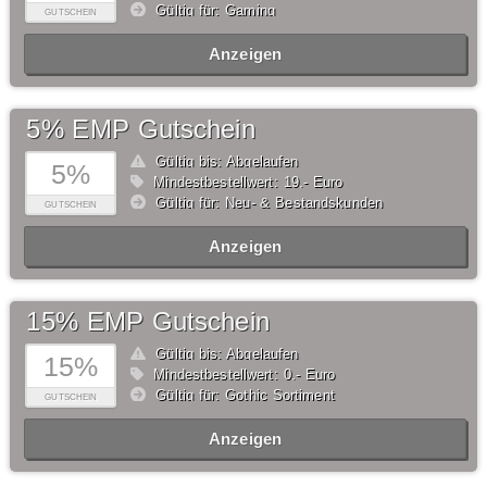
Gültig für: Gaming
GUTSCHEIN
Anzeigen
5% EMP Gutschein
Gültig bis: Abgelaufen
5%
Mindestbestellwert: 19,- Euro
Gültig für: Neu- & Bestandskunden
GUTSCHEIN
Anzeigen
15% EMP Gutschein
Gültig bis: Abgelaufen
15%
Mindestbestellwert: 0,- Euro
Gültig für: Gothic Sortiment
GUTSCHEIN
Anzeigen