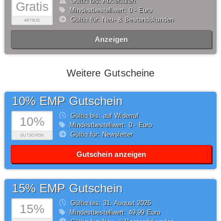
Gültig bis: Abgelaufen
Gratis
Mindestbestellwert: 0,- Euro
Gültig für: Neu- & Bestandskunden
ARTIKEL
Anzeigen
Weitere Gutscheine
10% EMP Gutschein
Gültig bis: auf Widerruf
10%
Mindestbestellwert: 0,- Euro
Gültig für: Newsletter
GUTSCHEIN
Gutschein anzeigen
15% EMP Gutschein
Gültig bis: 31.
August
2026
15%
Mindestbestellwert: 49,99 Euro