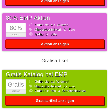
Aktion anzeigen
80% EMP Aktion
Gültig bis: auf Widerruf
80%
Mindestbestellwert: 0,- Euro
Gültig für: Sale
RABATT
Aktion anzeigen
Gratisartikel
Gratis Katalog bei EMP
Gültig bis: auf Widerruf
Gratis
Mindestbestellwert: 0,- Euro
Gültig für: Neu- & Bestandskunden
KATALOG
Gratisartikel anzeigen