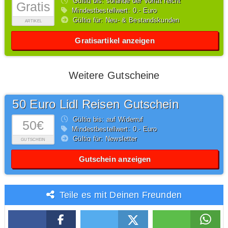
Gültig bis: solange der Vorrat reicht
Gratis
Mindestbestellwert: 0,- Euro
Gültig für: Neu- & Bestandskunden
ARTIKEL
Gratisartikel anzeigen
Weitere Gutscheine
50 Euro Lidl Reisen Gutschein
Gültig bis: auf Widerruf
50€
Mindestbestellwert: 0,- Euro
Gültig für: Newsletter
GUTSCHEIN
Gutschein anzeigen
Teile es mit Deinen Freunden