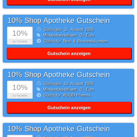
10% Shop Apotheke Gutschein
Gültig bis: 31.
August
2026
10%
Mindestbestellwert: 0,- Euro
Gültig für: Neu- & Bestandskunden
GUTSCHEIN
Gutschein anzeigen
10% Shop Apotheke Gutschein
Gültig bis: 10.
August
2026
10%
Mindestbestellwert: 0,- Euro
Gültig für: ALIUD Pharma
GUTSCHEIN
Gutschein anzeigen
10% Shop Apotheke Gutschein