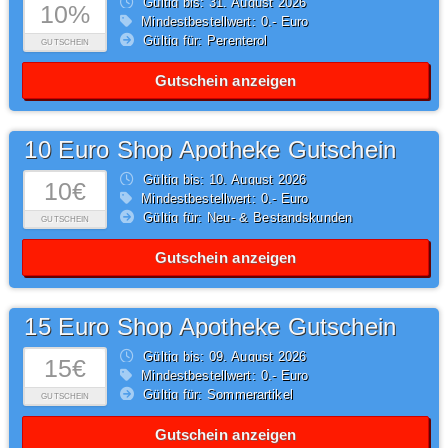
Gültig bis: 31.
August
2026
10%
Mindestbestellwert: 0,- Euro
Gültig für: Perenterol
GUTSCHEIN
Gutschein anzeigen
10 Euro Shop Apotheke Gutschein
Gültig bis: 10.
August
2026
10€
Mindestbestellwert: 0,- Euro
Gültig für: Neu- & Bestandskunden
GUTSCHEIN
Gutschein anzeigen
15 Euro Shop Apotheke Gutschein
Gültig bis: 09.
August
2026
15€
Mindestbestellwert: 0,- Euro
Gültig für: Sommerartikel
GUTSCHEIN
Gutschein anzeigen