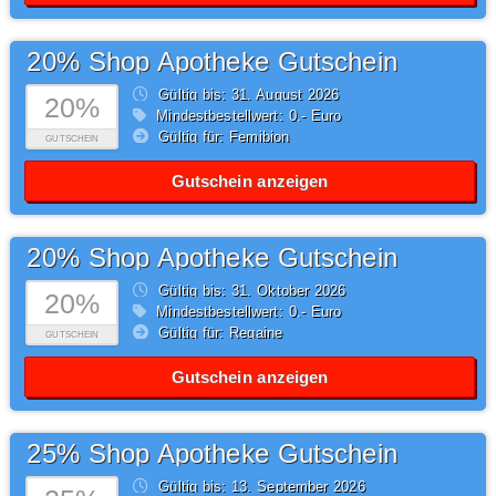
20% Shop Apotheke Gutschein
Gültig bis: 31.
August
2026
20%
Mindestbestellwert: 0,- Euro
Gültig für: Femibion
GUTSCHEIN
Gutschein anzeigen
20% Shop Apotheke Gutschein
Gültig bis: 31.
Oktober
2026
20%
Mindestbestellwert: 0,- Euro
Gültig für: Regaine
GUTSCHEIN
Gutschein anzeigen
25% Shop Apotheke Gutschein
Gültig bis: 13.
September
2026