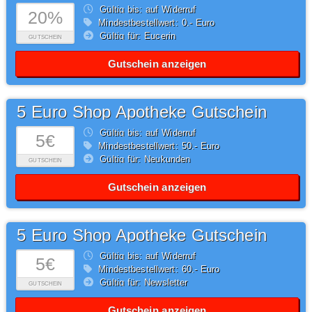
Gültig bis: auf Widerruf
20%
Mindestbestellwert: 0,- Euro
Gültig für: Eucerin
GUTSCHEIN
Gutschein anzeigen
5 Euro Shop Apotheke Gutschein
Gültig bis: auf Widerruf
5€
Mindestbestellwert: 50,- Euro
Gültig für: Neukunden
GUTSCHEIN
Gutschein anzeigen
5 Euro Shop Apotheke Gutschein
Gültig bis: auf Widerruf
5€
Mindestbestellwert: 60,- Euro
Gültig für: Newsletter
GUTSCHEIN
Gutschein anzeigen