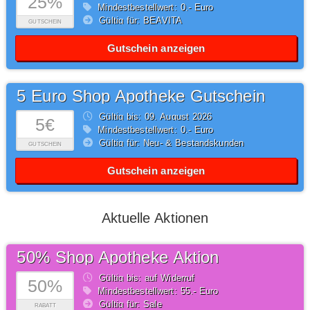
25%
Mindestbestellwert: 0,- Euro
Gültig für: BEAVITA
GUTSCHEIN
Gutschein anzeigen
5 Euro Shop Apotheke Gutschein
Gültig bis: 09.
August
2026
5€
Mindestbestellwert: 0,- Euro
Gültig für: Neu- & Bestandskunden
GUTSCHEIN
Gutschein anzeigen
Aktuelle Aktionen
50% Shop Apotheke Aktion
Gültig bis: auf Widerruf
50%
Mindestbestellwert: 55,- Euro
Gültig für: Sale
RABATT