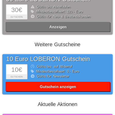
Gültig bis: Abgelaufen
30€
Mindestbestellwert: 120,- Euro
Gültig für: Neu- & Bestandskunden
GUTSCHEIN
Anzeigen
Weitere Gutscheine
10 Euro LOBERON Gutschein
Gültig bis: auf Widerruf
10€
Mindestbestellwert: 0,- Euro
Gültig für: Newsletter
GUTSCHEIN
Gutschein anzeigen
Aktuelle Aktionen