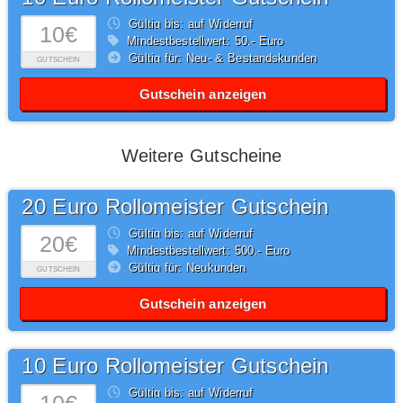
Gültig bis: auf Widerruf
10€
Mindestbestellwert: 50,- Euro
Gültig für: Neu- & Bestandskunden
GUTSCHEIN
Gutschein anzeigen
Weitere Gutscheine
20 Euro Rollomeister Gutschein
Gültig bis: auf Widerruf
20€
Mindestbestellwert: 500,- Euro
Gültig für: Neukunden
GUTSCHEIN
Gutschein anzeigen
10 Euro Rollomeister Gutschein
Gültig bis: auf Widerruf