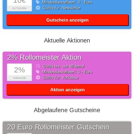
10€
Mindestbestellwert: 0,- Euro
Gültig für: Newsletter
GUTSCHEIN
Gutschein anzeigen
Aktuelle Aktionen
2% Rollomeister Aktion
Gültig bis: auf Widerruf
2%
Mindestbestellwert: 0,- Euro
Gültig für: Vorkasse
VORKASSE
Aktion anzeigen
Abgelaufene Gutscheine
20 Euro Rollomeister Gutschein