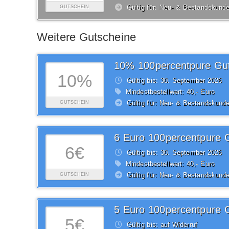
Gültig für: Neu- & Bestandskund
GUTSCHEIN
Weitere Gutscheine
10% 100percentpure Gu
10%
Gültig bis: 30.
September
2026
Mindestbestellwert: 40,- Euro
Gültig für: Neu- & Bestandskund
GUTSCHEIN
6 Euro 100percentpure 
6€
Gültig bis: 30.
September
2026
Mindestbestellwert: 40,- Euro
Gültig für: Neu- & Bestandskund
GUTSCHEIN
5 Euro 100percentpure 
5€
Gültig bis: auf Widerruf