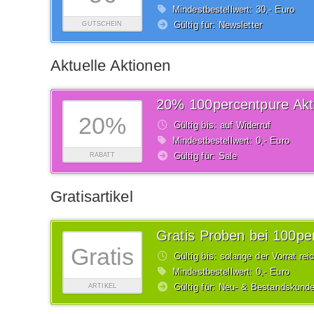
Mindestbestellwert: 30,- Euro
Gültig für: Newsletter
GUTSCHEIN
Aktuelle Aktionen
20% 100percentpure Akt
20%
Gültig bis: auf Widerruf
Mindestbestellwert: 0,- Euro
Gültig für: Sale
RABATT
Gratisartikel
Gratis Proben bei 100pe
Gratis
Gültig bis: solange der Vorrat rei
Mindestbestellwert: 0,- Euro
Gültig für: Neu- & Bestandskund
ARTIKEL