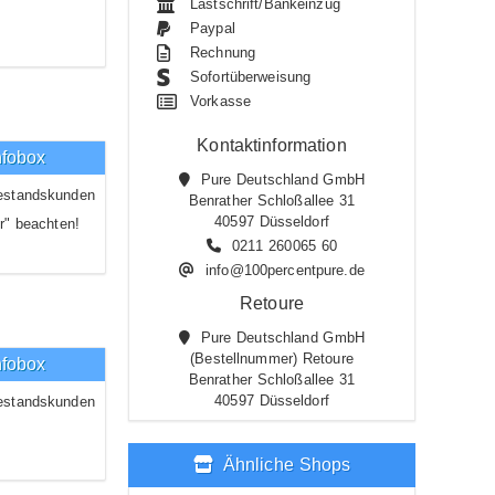
Lastschrift/Bankeinzug
Paypal
Rechnung
Sofortüberweisung
Vorkasse
Kontaktinformation
nfobox
Pure Deutschland GmbH
estandskunden
Benrather Schloßallee 31
40597 Düsseldorf
r" beachten!
0211 260065 60
info@100percentpure.de
Retoure
Pure Deutschland GmbH
(Bestellnummer) Retoure
nfobox
Benrather Schloßallee 31
40597 Düsseldorf
estandskunden
Ähnliche Shops