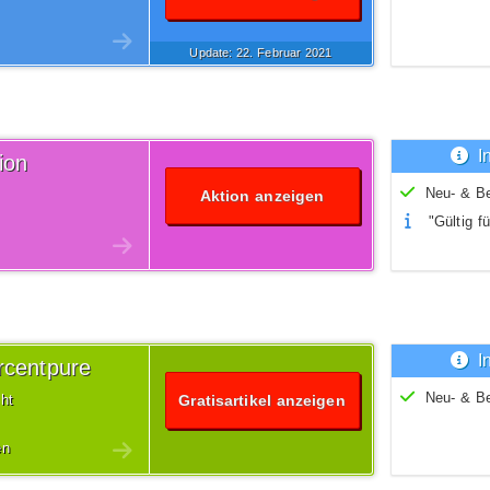
Update: 22.
Februar
2021
I
ion
Neu- & B
Aktion anzeigen
"Gültig fü
I
rcentpure
Neu- & B
cht
Gratisartikel anzeigen
en