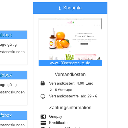
Shopinfo
nfobox
age gültig
estandskunden
www.100percentpure.de
Versandkosten
nfobox
Versandkosten: 4,90 Euro
age gültig
2 - 5 Werktage
estandskunden
Versandkostenfrei ab: 29,- €
Zahlungsinformation
nfobox
Giropay
Kreditkarte
estandskunden