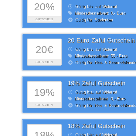
20%
Gültig bis: auf Widerruf
Mindestbestellwert: 0,- Euro
Gültig für: Studenten
GUTSCHEIN
20 Euro Zaful Gutschein
20€
Gültig bis: auf Widerruf
Mindestbestellwert: 55,- Euro
Gültig für: Neu- & Bestandskund
GUTSCHEIN
19% Zaful Gutschein
19%
Gültig bis: auf Widerruf
Mindestbestellwert: 0,- Euro
Gültig für: Neu- & Bestandskund
GUTSCHEIN
18% Zaful Gutschein
18%
Gültig bis: auf Widerruf