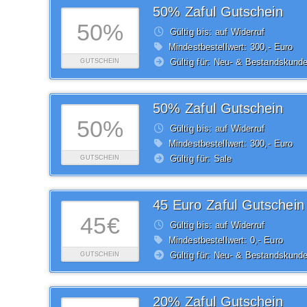
50% Zaful Gutschein
50%
Gültig bis: auf Widerruf
Mindestbestellwert: 300,- Euro
Gültig für: Neu- & Bestandskund
GUTSCHEIN
50% Zaful Gutschein
50%
Gültig bis: auf Widerruf
Mindestbestellwert: 300,- Euro
Gültig für: Sale
GUTSCHEIN
45 Euro Zaful Gutschein
45€
Gültig bis: auf Widerruf
Mindestbestellwert: 0,- Euro
Gültig für: Neu- & Bestandskund
GUTSCHEIN
20% Zaful Gutschein