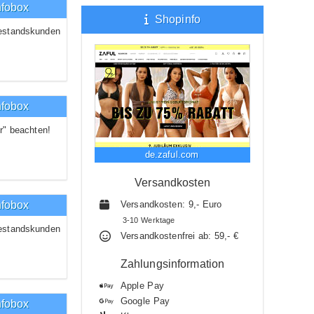
nfobox
Shopinfo
estandskunden
nfobox
r" beachten!
de.zaful.com
Versandkosten
nfobox
Versandkosten: 9,- Euro
3-10 Werktage
estandskunden
Versandkostenfrei ab: 59,- €
Zahlungsinformation
Apple Pay
Google Pay
nfobox