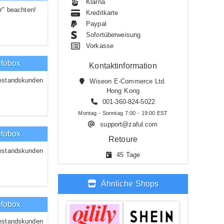
Klarna
r" beachten!
Kreditkarte
Paypal
Sofortüberweisung
Vorkasse
nfobox
Kontaktinformation
estandskunden
Wiseon E-Commerce Ltd.
Hong Kong
001-360-824-5022
Montag - Sonntag 7:00 - 19:00 EST
support@zaful.com
nfobox
Retoure
estandskunden
45 Tage
Ähnliche Shops
nfobox
estandskunden