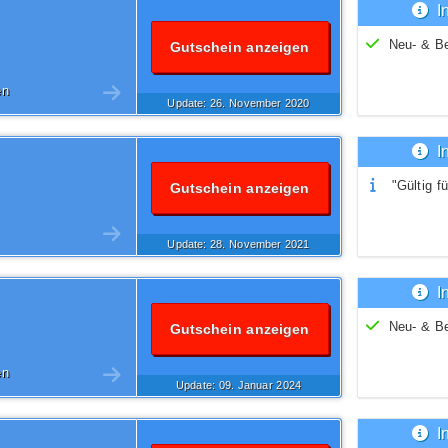
I
Neu- & B
Gutschein anzeigen
en
Update: 26.
November
2020
I
"Gültig fü
Gutschein anzeigen
Update: 28.
November
2021
I
Neu- & B
Gutschein anzeigen
en
Update: 09.
Januar
2024
I