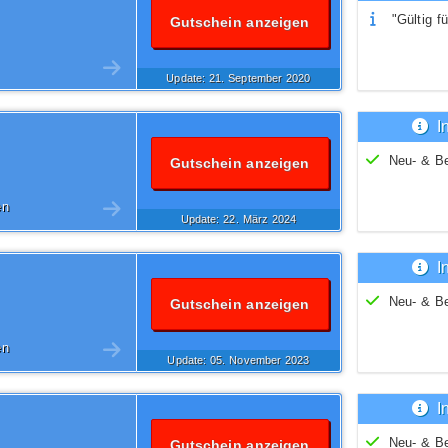
"Gültig fü
Gutschein anzeigen
Update: 21.
September
2020
I
Neu- & B
Gutschein anzeigen
en
Update: 22.
März
2024
I
Neu- & B
Gutschein anzeigen
en
Update: 05.
November
2023
I
Neu- & B
Gutschein anzeigen