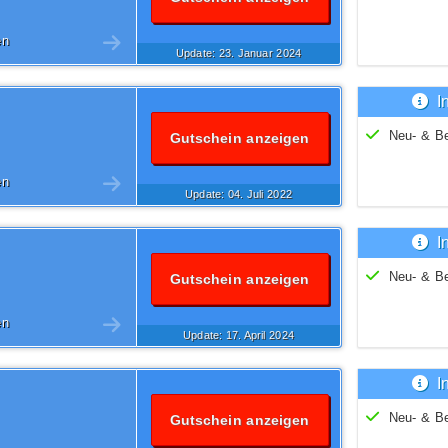
en
Update: 23.
Januar
2024
I
Neu- & B
Gutschein anzeigen
en
Update: 04.
Juli
2022
I
Neu- & B
Gutschein anzeigen
en
Update: 17.
April
2024
I
Neu- & B
Gutschein anzeigen