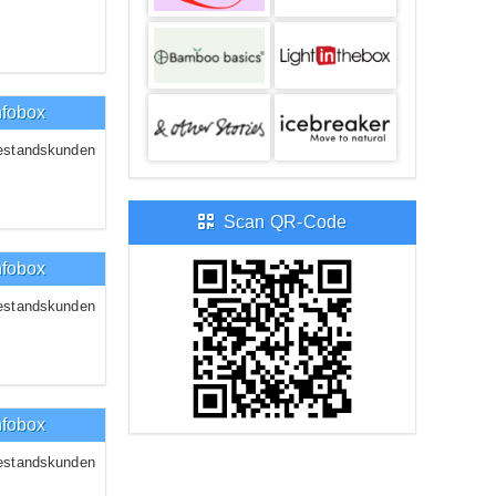
nfobox
estandskunden
Scan QR-Code
nfobox
estandskunden
nfobox
estandskunden