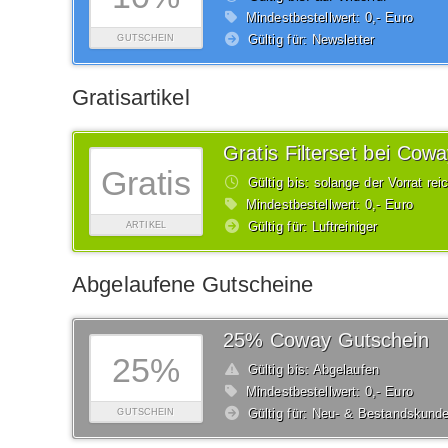
Mindestbestellwert: 0,- Euro
Gültig für: Newsletter
GUTSCHEIN
Gratisartikel
Gratis Filterset bei Cow
Gratis
Gültig bis: solange der Vorrat rei
Mindestbestellwert: 0,- Euro
Gültig für: Luftreiniger
ARTIKEL
Abgelaufene Gutscheine
25% Coway Gutschein
25%
Gültig bis: Abgelaufen
Mindestbestellwert: 0,- Euro
Gültig für: Neu- & Bestandskund
GUTSCHEIN