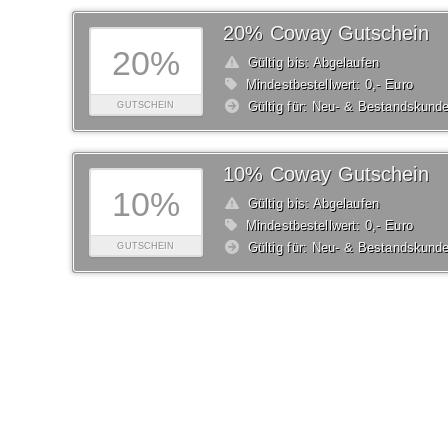
20% Coway Gutschein
20%
Gültig bis: Abgelaufen
Mindestbestellwert: 0,- Euro
Gültig für: Neu- & Bestandskund
GUTSCHEIN
10% Coway Gutschein
10%
Gültig bis: Abgelaufen
Mindestbestellwert: 0,- Euro
Gültig für: Neu- & Bestandskund
GUTSCHEIN