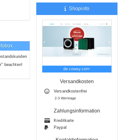
Shopinfo
nfobox
estandskunden
r" beachten!
de.coway.com
Versandkosten
Versandkostenfrei
2-3 Werktage
Zahlungsinformation
Kreditkarte
Paypal
Kontaktinformation