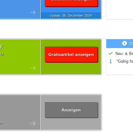
Update: 05.
Dezember
2024
I
ay
Neu- & B
cht
Gratisartikel anzeigen
"Gültig fü
Anzeigen
en