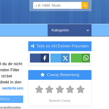
Kategorien
Teile es mit Deinen Freunden
 du dir nicht
nden Filter
Coway Bewertung
ist bei
irekt in den
weiterlesen
nfobox
Bewerte Coway
estandskunden