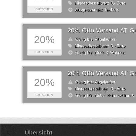
Mindestbestellwert: 0,- Euro
Ausgenommen: Technik
GUTSCHEIN
20% Otto Versand AT Gu
20%
Gültig bis: Abgelaufen
Mindestbestellwert: 0,- Euro
Gültig für: Mode & Wohnen
GUTSCHEIN
20% Otto Versand AT Gu
20%
Gültig bis: Abgelaufen
Mindestbestellwert: 0,- Euro
Gültig für: Möbel Heimtextilien 
GUTSCHEIN
Übersicht