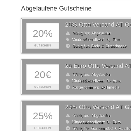
Abgelaufene Gutscheine
20% Otto Versand AT Gu
20%
Gültig bis: Abgelaufen
Mindestbestellwert: 0,- Euro
Gültig für: Bade & Strandmode
GUTSCHEIN
20 Euro Otto Versand A
20€
Gültig bis: Abgelaufen
Mindestbestellwert: 0,- Euro
Ausgenommen: Multimedia
GUTSCHEIN
25% Otto Versand AT Gu
25%
Gültig bis: Abgelaufen
Mindestbestellwert: 0,- Euro
Gültig für: Gartenmöbel & Pavillo
GUTSCHEIN