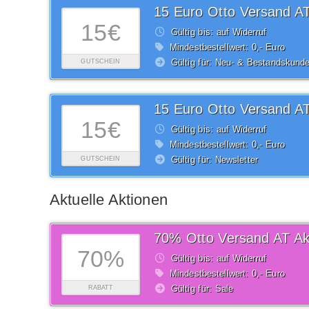
15 Euro Otto Versand A
15€
Gültig bis: auf Widerruf
Mindestbestellwert: 0,- Euro
Gültig für: Neu- & Bestandskund
GUTSCHEIN
15 Euro Otto Versand A
15€
Gültig bis: auf Widerruf
Mindestbestellwert: 0,- Euro
Gültig für: Newsletter
GUTSCHEIN
Aktuelle Aktionen
70% Otto Versand AT Ak
70%
Gültig bis: auf Widerruf
Mindestbestellwert: 0,- Euro
Gültig für: Sale
RABATT