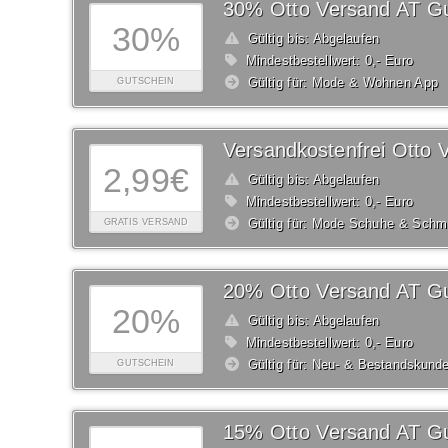
30% Otto Versand AT Gu
30%
Gültig bis: Abgelaufen
Mindestbestellwert: 0,- Euro
Gültig für: Mode & Wohnen App
GUTSCHEIN
2,99€
Gültig bis: Abgelaufen
Mindestbestellwert: 0,- Euro
Gültig für: Mode Schuhe & Schm
GRATIS VERSAND
20% Otto Versand AT Gu
20%
Gültig bis: Abgelaufen
Mindestbestellwert: 0,- Euro
Gültig für: Neu- & Bestandskund
GUTSCHEIN
15% Otto Versand AT Gu