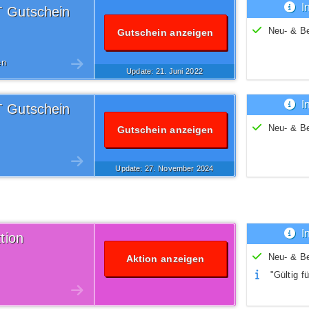
I
T Gutschein
Neu- & B
Gutschein anzeigen
en
Update: 21.
Juni
2022
I
T Gutschein
Neu- & B
Gutschein anzeigen
Update: 27.
November
2024
I
tion
Neu- & B
Aktion anzeigen
"Gültig fü