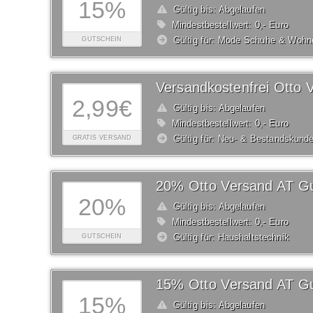
15%
Gültig bis: Abgelaufen
Mindestbestellwert: 0,- Euro
Gültig für: Mode Schuhe & Wohn
GUTSCHEIN
2,99€
Gültig bis: Abgelaufen
Mindestbestellwert: 0,- Euro
Gültig für: Neu- & Bestandskund
GRATIS VERSAND
20% Otto Versand AT Gu
20%
Gültig bis: Abgelaufen
Mindestbestellwert: 0,- Euro
Gültig für: Haushaltstechnik
GUTSCHEIN
15% Otto Versand AT Gu
15%
Gültig bis: Abgelaufen