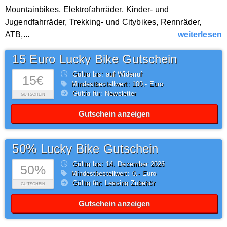
Mountainbikes, Elektrofahrräder, Kinder- und
Jugendfahrräder, Trekking- und Citybikes, Rennräder,
ATB,...
weiterlesen
15 Euro Lucky Bike Gutschein
Gültig bis: auf Widerruf
15€
Mindestbestellwert: 100,- Euro
Gültig für: Newsletter
GUTSCHEIN
Gutschein anzeigen
50% Lucky Bike Gutschein
Gültig bis: 14.
Dezember
2026
50%
Mindestbestellwert: 0,- Euro
Gültig für: Leasing Zubehör
GUTSCHEIN
Gutschein anzeigen