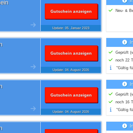
I
ein
Neu- & B
Gutschein anzeigen
Update: 05.
Januar
2023
I
n
Geprüft (v
Gutschein anzeigen
noch 22 T
"Gültig fü
Update: 04.
August
2026
I
n
Geprüft (v
Gutschein anzeigen
noch 16 T
"Gültig fü
Update: 04.
August
2026
I
n