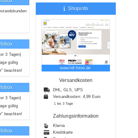
nfobox
Shopinfo
estandskunden
nfobox
or 3 Tagen)
age gültig
www.lidl-fotos.de
r" beachten!
Versandkosten
nfobox
DHL, GLS, UPS
Versandkosten: 4,99 Euro
or 3 Tagen)
1 bis 3 Tage
age gültig
r" beachten!
Zahlungsinformation
Klarna
nfobox
Kreditkarte