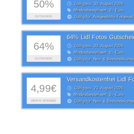
50%
Gültig bis: 30.
August
2026
Mindestbestellwert: 0,- Euro
Gültig für: Ausgewählte Fotoprod
GUTSCHEIN
64% Lidl Fotos Gutschei
64%
Gültig bis: 03.
August
2026
Mindestbestellwert: 0,- Euro
Gültig für: Neu- & Bestandskund
GUTSCHEIN
Versandkostenfrei Lidl F
4,99€
Gültig bis: 23.
August
2026
Mindestbestellwert: 0,- Euro
Gültig für: Neu- & Bestandskund
GRATIS VERSAND