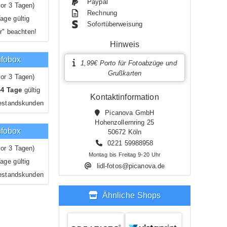
Paypal
or 3 Tagen)
Rechnung
age gültig
Sofortüberweisung
r" beachten!
Hinweis
nfobox
1,99€ Porto für Fotoabzüge und
Grußkarten
or 3 Tagen)
-4 Tage
gültig
Kontaktinformation
estandskunden
Picanova GmbH
Hohenzollernring 25
nfobox
50672 Köln
0221 59988958
or 3 Tagen)
Montag bis Freitag 9-20 Uhr
age gültig
lidl-fotos@picanova.de
estandskunden
Ähnliche Shops