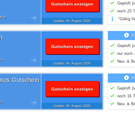
Geprüft (v
Gutschein anzeigen
noch 23 T
ukte
"Gültig fü
Update: 04.
August
2026
I
n
Geprüft (v
Gutschein anzeigen
nur noch
en
Neu- & B
Update: 04.
August
2026
I
otos Gutschein
Geprüft (v
Gutschein anzeigen
noch 16 T
en
Neu- & B
Update: 04.
August
2026