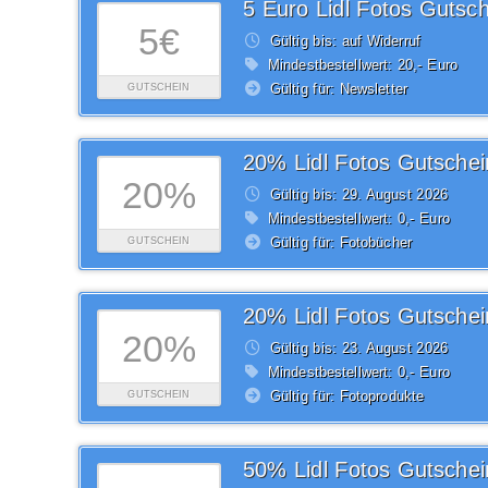
5 Euro Lidl Fotos Gutsch
5€
Gültig bis: auf Widerruf
Mindestbestellwert: 20,- Euro
Gültig für: Newsletter
GUTSCHEIN
20% Lidl Fotos Gutschei
20%
Gültig bis: 29.
August
2026
Mindestbestellwert: 0,- Euro
Gültig für: Fotobücher
GUTSCHEIN
20% Lidl Fotos Gutschei
20%
Gültig bis: 23.
August
2026
Mindestbestellwert: 0,- Euro
Gültig für: Fotoprodukte
GUTSCHEIN
50% Lidl Fotos Gutschei